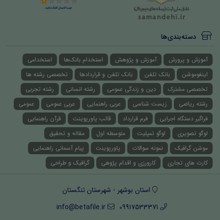
دسته‌بندی‌ها
آموزش و پرورش
آموزش و پژوهش
استخدام بانک‌ها
استخدامی
اینفوموشن
بانک تلفن
بانک تلفن و قراردادها
تخصصی رشته ها
تخصصی مشترک
دین و زندگی عمومی
رشته انسانی
رشته تجربی
رشته ریاضی
زیست شناسی
عربی راهنمایی
عربی عمومی
عمومی
فراگیر دستگاه اجرایی
فرم قرارداد
قالب پاورپوینت
قرآن راهنمایی
لوگو تصویری
لوگو تمپلیت
متوسطه اول
مقاله و تحقیق
موشن گرافیک
نمونه سوالات
پاورپوینت
پیام آسمانی راهنمایی
کارت های تجاری
کارورزی و اقدام پژوهی
گرافیک و طراحی
استان بوشهر - شهرستان تنگستان
info@betafile.ir
09917533371