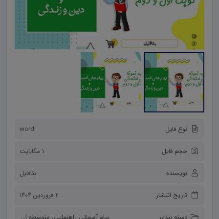
نوع فایل
word
حجم فایل
1 مگابایت
نویسنده
بتافایل
تاریخ انتشار
۲ فروردین ۱۴۰۴
دسته بندی
پیام آسمانی راهنمایی
،
متوسطه اول
،
نمونه 