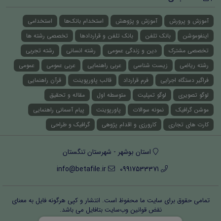
آموزش و پرورش
آموزش و پژوهش
استخدام بانک‌ها
استخدامی
اینفوموشن
بانک تلفن
بانک تلفن و قراردادها
تخصصی رشته ها
تخصصی مشترک
دین و زندگی عمومی
رشته انسانی
رشته تجربی
رشته ریاضی
زیست شناسی
عربی راهنمایی
عربی عمومی
عمومی
فراگیر دستگاه اجرایی
فرم قرارداد
قالب پاورپوینت
قرآن راهنمایی
لوگو تصویری
لوگو تمپلیت
متوسطه اول
مقاله و تحقیق
موشن گرافیک
نمونه سوالات
پاورپوینت
پیام آسمانی راهنمایی
کارت های تجاری
کارورزی و اقدام پژوهی
گرافیک و طراحی
استان بوشهر - شهرستان تنگستان
info@betafile.ir
09917533371
تمامی حقوق برای سایت ما محفوظ است. انتشار و کپی هرگونه فایل‌ به معنای
نقض قوانین وب‌سایت بتافایل می باشد.