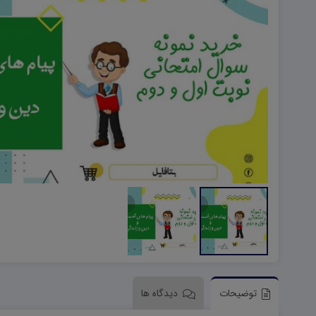
هویت اجتماعی W
تفکر و سواد رسانه ای D
تاریخ معاصر ایران W
آمادگی دفاعی ۱۰ D
آمادگی دفاعی دهم W
توضیحات
دیدگاه ها