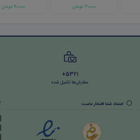
۱۴۰۳ word
دوم) ۱۴۰۳
40,000 تومان
40,000 تومان
5321+
سفارش‌ها تکمیل شده
اعتماد شما افتخار ماست