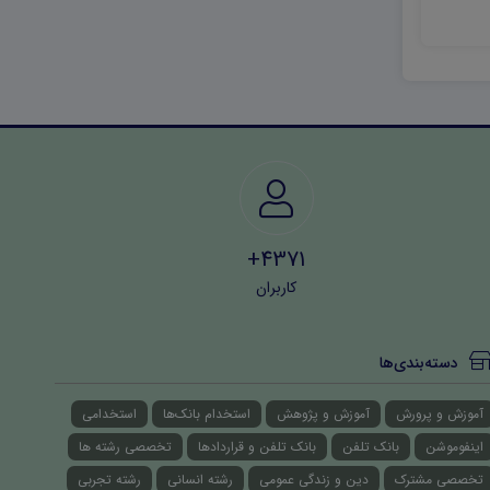
(نوبت دوم)
اول) ۱۴۰۲
40,000 تومان
40,000 تومان
4371+
کاربران
دسته‌بندی‌ها
آموزش و پرورش
آموزش و پژوهش
استخدام بانک‌ها
استخدامی
اینفوموشن
بانک تلفن
بانک تلفن و قراردادها
تخصصی رشته ها
تخصصی مشترک
دین و زندگی عمومی
رشته انسانی
رشته تجربی