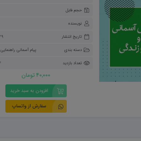
ریاضی و آمار
حجم فایل
دفاعی دهم
مدیریت خانواده
نویسنده
انسان و محیط زیست
هویت اجتماعی
تاریخ انتشار
۲۹ آبان ۰۴
تفکر و سواد رسانه ای
دسته بندی
پیام آسمانی راهنمایی
،
تعداد بازدید
64
40,000 تومان
افزودن به سبد خرید
سفارش از واتساپ