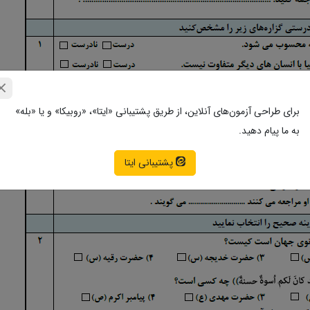
برای طراحی آزمون‌های آنلاین، از طریق پشتیبانی «ایتا»، «روبیکا» و یا «بله»
به ما پیام دهید.
پشتیبانی ایتا