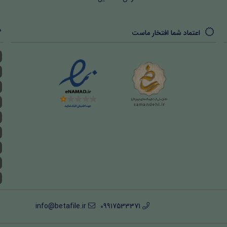
اعتماد شما افتخار ماست
info@betafile.ir
09917533371