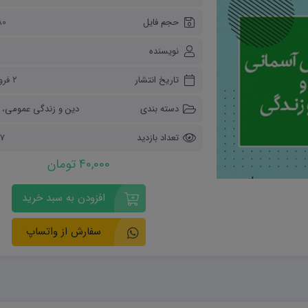
ریاضی و آمار
حجم فایل
80 کیلو
دفاعی دهم
مدیریت خانواده
نویسنده
انسان و محیط زیست
هویت اجتماعی
تاریخ انتشار
۲ فروردین ۱۴۰۴
تفکر و سواد رسانه ای
دسته بندی
دین و زندگی عمومی
،
تعداد بازدید
747
40,000 تومان
افزودن به سبد خرید
سفارش از واتساپ