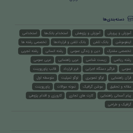
دسته‌بندی‌ها
آموزش و پرورش
آموزش و پژوهش
استخدام بانک‌ها
استخدامی
اینفوموشن
بانک تلفن
بانک تلفن و قراردادها
تخصصی رشته ها
تخصصی مشترک
دین و زندگی عمومی
رشته انسانی
رشته تجربی
رشته ریاضی
زیست شناسی
عربی راهنمایی
عربی عمومی
عمومی
فراگیر دستگاه اجرایی
فرم قرارداد
قالب پاورپوینت
قرآن راهنمایی
لوگو تصویری
لوگو تمپلیت
متوسطه اول
مقاله و تحقیق
موشن گرافیک
نمونه سوالات
پاورپوینت
پیام آسمانی راهنمایی
کارت های تجاری
کارورزی و اقدام پژوهی
گرافیک و طراحی