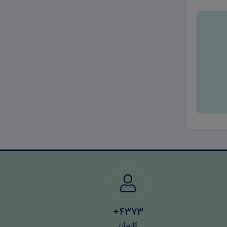
4373+
کاربران