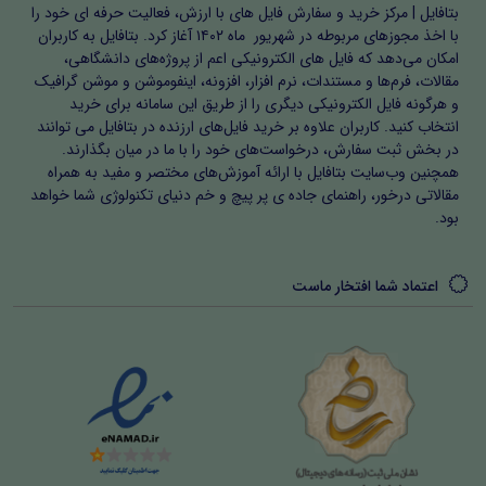
بتافایل | مرکز خرید و سفارش فایل های با ارزش، فعالیت حرفه ای خود را
در این بخش، گزارش روایی از اجرای طرح، ارزیابی مستمر،
با اخذ مجوزهای مربوطه در شهریور ماه ۱۴۰۲ آغاز کرد. بتافایل به کاربران
بازخورد دانش‌آموزان و خودارزیابی معلم یا پژوهشگر ارائه شده
امکان می‌دهد که فایل های الکترونیکی اعم از پروژه‌های دانشگاهی،
مقالات، فرم‌ها و مستندات، نرم افزار، افزونه، اینفوموشن و موشن گرافیک
است. این بخش اهمیت می‌دهد که اقدام پژوهی یک فرآیند
و هرگونه فایل الکترونیکی دیگری را از طریق این سامانه برای خرید
زنده و مستمر است و صرفاً یک گزارش نیست. دانشجویان
انتخاب کنید. کاربران علاوه بر خرید فایل‌های ارزنده در بتافایل می توانند
در بخش ثبت سفارش، درخواست‌های خود را با ما در میان بگذارند.
آموزش و پرورش و فرهنگیان با استفاده از این روش می‌توانند
همچنین وب‌سایت بتافایل با ارائه آموزش‌های مختصر و مفید به همراه
پیشرفت دانش‌آموزان را مشاهده کنند و بر اساس آن
مقالاتی درخور، راهنمای جاده ی پر پیچ و خم دنیای تکنولوژی شما خواهد
بود.
بازنگری‌ها و اصلاحات لازم را انجام دهند.
اهمیت و سبک اقدام پژوهی
اعتماد شما افتخار ماست
تمامی روش‌ها و سبک‌های ارائه شده بر اساس اصول اقدام
پژوهی طراحی شده است. استفاده از تدریس فعال، بازی‌محور،
ابزار کمک‌آموزشی، فناوری آموزشی و مشارکت والدین، امکان
یادگیری عمیق و مؤثر را فراهم می‌کند. دسته‌بندی فصل‌ها و
زیرعنوان‌ها مسیر منطقی پژوهش را نشان می‌دهد و معلمان و
دانشجویان فرهنگیان می‌توانند آن را به راحتی در کلاس‌های