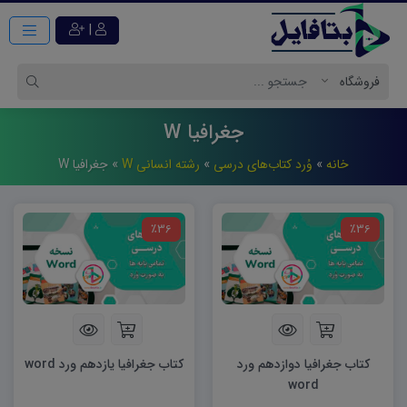
|
جغرافیا W
خانه
»
وُرد کتاب‌های درسی
»
رشته انسانی W
»
جغرافیا W
٪36
٪36
کتاب جغرافیا دوازدهم ورد
کتاب جغرافیا یازدهم ورد word
word