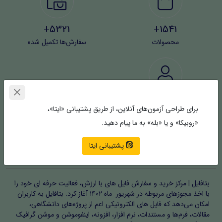
5321+
1541+
محصولات
سفارش‌ها تکمیل شده
4371+
برای طراحی آزمون‌های آنلاین، از طریق پشتیبانی «ایتا»،
کاربران
«روبیکا» و یا «بله» به ما پیام دهید.
پشتیبانی ایتا
خلق جهان ایده‌های شما | بتافایل
بتافایل | مرکز خرید و سفارش فایل های با ارزش، فعالیت حرفه ای خود را
با اخذ مجوزهای مربوطه در شهریور ماه ۱۴۰۲ آغاز کرد. بتافایل به کاربران
امکان می‌دهد که فایل های الکترونیکی اعم از پروژه‌های دانشگاهی،
مقالات، فرم‌ها و مستندات، نرم افزار، افزونه، اینفوموشن و موشن گرافیک