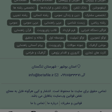
آموزش و پرورش
آموزش و پژوهش
استخدام بانک‌ها
استخدامی
اینفوموشن
بانک تلفن
بانک تلفن و قراردادها
تخصصی رشته ها
تخصصی مشترک
دین و زندگی عمومی
رشته انسانی
رشته تجربی
رشته ریاضی
زیست شناسی
عربی راهنمایی
عربی عمومی
عمومی
فراگیر دستگاه اجرایی
فرم قرارداد
قالب پاورپوینت
قرآن راهنمایی
لوگو تصویری
لوگو تمپلیت
متوسطه اول
مقاله و تحقیق
موشن گرافیک
نمونه سوالات
پاورپوینت
پیام آسمانی راهنمایی
کارت های تجاری
کارورزی و اقدام پژوهی
گرافیک و طراحی
استان بوشهر - شهرستان تنگستان
info@betafile.ir
09917533371
تمامی حقوق برای سایت ما محفوظ است. انتشار و کپی هرگونه فایل‌ به معنای
نقض قوانین وب‌سایت بتافایل می باشد.
قوانین و مقررات
درباره ما
تماس با ما