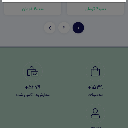
شهریور ۱۴۰۳ word
یازدهم word (نوبت دوم)
40,000 تومان
40,000 تومان
2
1
5279+
1539+
محصولات
سفارش‌ها تکمیل شده