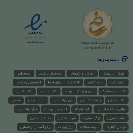
دسته‌بندی‌ها
آموزش و پرورش
آموزش و پژوهش
استخدام بانک‌ها
استخدامی
اینفوموشن
بانک تلفن
بانک تلفن و قراردادها
تخصصی رشته ها
تخصصی مشترک
دین و زندگی عمومی
رشته انسانی
رشته تجربی
رشته ریاضی
زیست شناسی
عربی راهنمایی
عربی عمومی
عمومی
فراگیر دستگاه اجرایی
فرم قرارداد
قالب پاورپوینت
قرآن راهنمایی
لوگو تصویری
لوگو تمپلیت
متوسطه اول
مقاله و تحقیق
موشن گرافیک
نمونه سوالات
پاورپوینت
پیام آسمانی راهنمایی