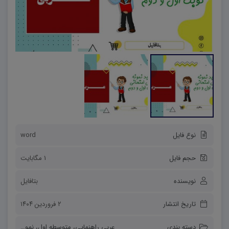
نوع فایل
word
حجم فایل
1 مگابایت
نویسنده
بتافایل
تاریخ انتشار
۲ فروردین ۱۴۰۴
دسته بندی
عربی راهنمایی
،
متوسطه اول
،
نمونه سوالات