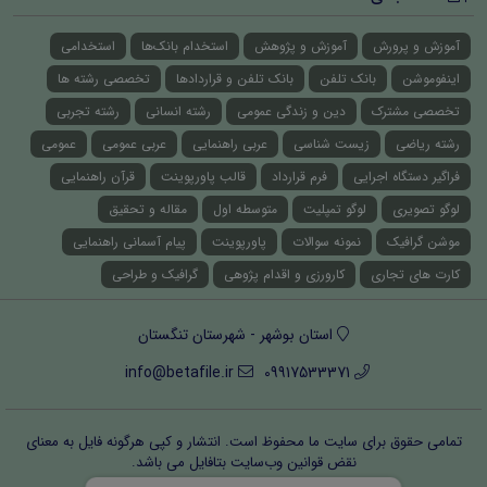
آموزش و پرورش
آموزش و پژوهش
استخدام بانک‌ها
استخدامی
اینفوموشن
بانک تلفن
بانک تلفن و قراردادها
تخصصی رشته ها
تخصصی مشترک
دین و زندگی عمومی
رشته انسانی
رشته تجربی
رشته ریاضی
زیست شناسی
عربی راهنمایی
عربی عمومی
عمومی
فراگیر دستگاه اجرایی
فرم قرارداد
قالب پاورپوینت
قرآن راهنمایی
لوگو تصویری
لوگو تمپلیت
متوسطه اول
مقاله و تحقیق
موشن گرافیک
نمونه سوالات
پاورپوینت
پیام آسمانی راهنمایی
کارت های تجاری
کارورزی و اقدام پژوهی
گرافیک و طراحی
استان بوشهر - شهرستان تنگستان
info@betafile.ir
09917533371
تمامی حقوق برای سایت ما محفوظ است. انتشار و کپی هرگونه فایل‌ به معنای
نقض قوانین وب‌سایت بتافایل می باشد.