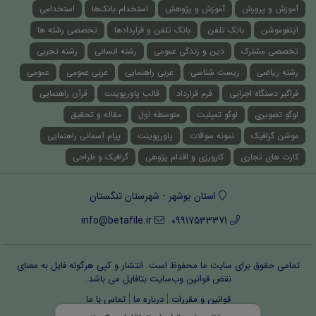
آموزش و پرورش
آموزش و پژوهش
استخدام بانک‌ها
استخدامی
اینفوموشن
بانک تلفن
بانک تلفن و قراردادها
تخصصی رشته ها
تخصصی مشترک
دین و زندگی عمومی
رشته انسانی
رشته تجربی
رشته ریاضی
زیست شناسی
عربی راهنمایی
عربی عمومی
عمومی
فراگیر دستگاه اجرایی
فرم قرارداد
قالب پاورپوینت
قرآن راهنمایی
لوگو تصویری
لوگو تمپلیت
متوسطه اول
مقاله و تحقیق
موشن گرافیک
نمونه سوالات
پاورپوینت
پیام آسمانی راهنمایی
کارت های تجاری
کارورزی و اقدام پژوهی
گرافیک و طراحی
استان بوشهر - شهرستان تنگستان
info@betafile.ir
09917533371
تمامی حقوق برای سایت ما محفوظ است. انتشار و کپی هرگونه فایل‌ به معنای
نقض قوانین وب‌سایت بتافایل می باشد.
قوانین و مقررات
درباره ما
تماس با ما