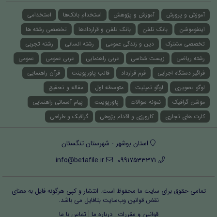
آموزش و پرورش
آموزش و پژوهش
استخدام بانک‌ها
استخدامی
اینفوموشن
بانک تلفن
بانک تلفن و قراردادها
تخصصی رشته ها
تخصصی مشترک
دین و زندگی عمومی
رشته انسانی
رشته تجربی
رشته ریاضی
زیست شناسی
عربی راهنمایی
عربی عمومی
عمومی
فراگیر دستگاه اجرایی
فرم قرارداد
قالب پاورپوینت
قرآن راهنمایی
لوگو تصویری
لوگو تمپلیت
متوسطه اول
مقاله و تحقیق
موشن گرافیک
نمونه سوالات
پاورپوینت
پیام آسمانی راهنمایی
کارت های تجاری
کارورزی و اقدام پژوهی
گرافیک و طراحی
استان بوشهر - شهرستان تنگستان
info@betafile.ir
09917533371
تمامی حقوق برای سایت ما محفوظ است. انتشار و کپی هرگونه فایل‌ به معنای
نقض قوانین وب‌سایت بتافایل می باشد.
قوانین و مقررات
درباره ما
تماس با ما