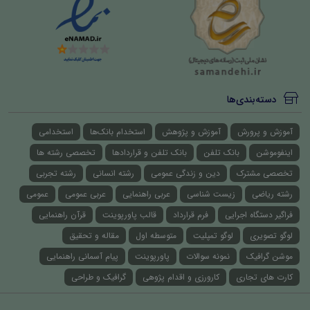
دسته‌بندی‌ها
آموزش و پرورش
آموزش و پژوهش
استخدام بانک‌ها
استخدامی
اینفوموشن
بانک تلفن
بانک تلفن و قراردادها
تخصصی رشته ها
تخصصی مشترک
دین و زندگی عمومی
رشته انسانی
رشته تجربی
رشته ریاضی
زیست شناسی
عربی راهنمایی
عربی عمومی
عمومی
فراگیر دستگاه اجرایی
فرم قرارداد
قالب پاورپوینت
قرآن راهنمایی
لوگو تصویری
لوگو تمپلیت
متوسطه اول
مقاله و تحقیق
موشن گرافیک
نمونه سوالات
پاورپوینت
پیام آسمانی راهنمایی
کارت های تجاری
کارورزی و اقدام پژوهی
گرافیک و طراحی