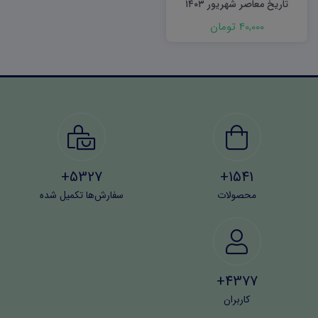
تاریخ معاصر شهریور ۱۴۰۳
word
40,000 تومان
5327+
1541+
محصولات
سفارش‌ها تکمیل شده
4377+
کاربران