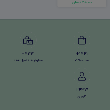
35,000 تومان
5321+
1541+
محصولات
سفارش‌ها تکمیل شده
4371+
کاربران