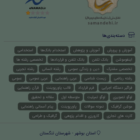
دسته‌بندی‌ها
آموزش و پرورش
آموزش و پژوهش
استخدام بانک‌ها
استخدامی
اینفوموشن
بانک تلفن
بانک تلفن و قراردادها
تخصصی رشته ها
تخصصی مشترک
دین و زندگی عمومی
رشته انسانی
رشته تجربی
رشته ریاضی
زیست شناسی
عربی راهنمایی
عربی عمومی
عمومی
فراگیر دستگاه اجرایی
فرم قرارداد
قالب پاورپوینت
قرآن راهنمایی
لوگو تصویری
لوگو تمپلیت
متوسطه اول
مقاله و تحقیق
موشن گرافیک
نمونه سوالات
پاورپوینت
پیام آسمانی راهنمایی
کارت های تجاری
کارورزی و اقدام پژوهی
گرافیک و طراحی
استان بوشهر - شهرستان تنگستان