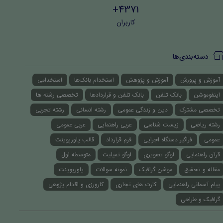
4371+
کاربران
دسته‌بندی‌ها
آموزش و پرورش
آموزش و پژوهش
استخدام بانک‌ها
استخدامی
اینفوموشن
بانک تلفن
بانک تلفن و قراردادها
تخصصی رشته ها
تخصصی مشترک
دین و زندگی عمومی
رشته انسانی
رشته تجربی
رشته ریاضی
زیست شناسی
عربی راهنمایی
عربی عمومی
عمومی
فراگیر دستگاه اجرایی
فرم قرارداد
قالب پاورپوینت
قرآن راهنمایی
لوگو تصویری
لوگو تمپلیت
متوسطه اول
مقاله و تحقیق
موشن گرافیک
نمونه سوالات
پاورپوینت
پیام آسمانی راهنمایی
کارت های تجاری
کارورزی و اقدام پژوهی
گرافیک و طراحی