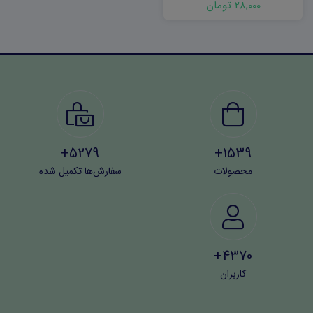
28,000 تومان
5279+
1539+
محصولات
سفارش‌ها تکمیل شده
4370+
کاربران