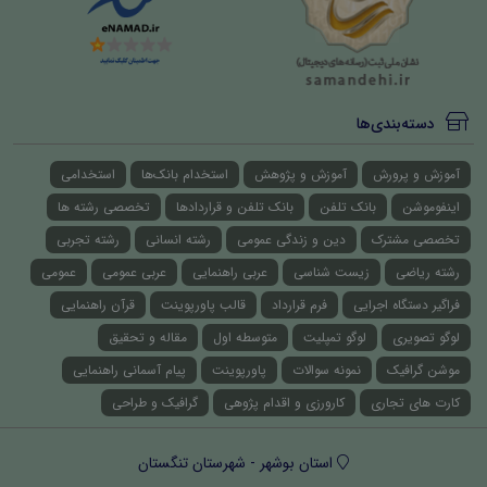
دسته‌بندی‌ها
آموزش و پرورش
آموزش و پژوهش
استخدام بانک‌ها
استخدامی
اینفوموشن
بانک تلفن
بانک تلفن و قراردادها
تخصصی رشته ها
تخصصی مشترک
دین و زندگی عمومی
رشته انسانی
رشته تجربی
رشته ریاضی
زیست شناسی
عربی راهنمایی
عربی عمومی
عمومی
فراگیر دستگاه اجرایی
فرم قرارداد
قالب پاورپوینت
قرآن راهنمایی
لوگو تصویری
لوگو تمپلیت
متوسطه اول
مقاله و تحقیق
موشن گرافیک
نمونه سوالات
پاورپوینت
پیام آسمانی راهنمایی
کارت های تجاری
کارورزی و اقدام پژوهی
گرافیک و طراحی
استان بوشهر - شهرستان تنگستان