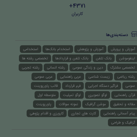
4371+
کاربران
دسته‌بندی‌ها
آموزش و پرورش
آموزش و پژوهش
استخدام بانک‌ها
استخدامی
اینفوموشن
بانک تلفن
بانک تلفن و قراردادها
تخصصی رشته ها
تخصصی مشترک
دین و زندگی عمومی
رشته انسانی
رشته تجربی
رشته ریاضی
زیست شناسی
عربی راهنمایی
عربی عمومی
عمومی
فراگیر دستگاه اجرایی
فرم قرارداد
قالب پاورپوینت
قرآن راهنمایی
لوگو تصویری
لوگو تمپلیت
متوسطه اول
مقاله و تحقیق
موشن گرافیک
نمونه سوالات
پاورپوینت
پیام آسمانی راهنمایی
کارت های تجاری
کارورزی و اقدام پژوهی
گرافیک و طراحی