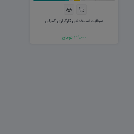
هویت اجتماعی W
تفکر و سواد رسانه ای D
تاریخ معاصر ایران W
آمادگی دفاعی ۱۰ D
آمادگی دفاعی دهم W
سوالات استخدامی کارگزاری گمرکی
149,000 تومان