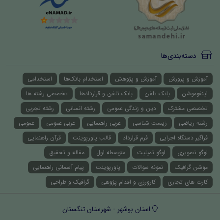
دسته‌بندی‌ها
آموزش و پرورش
آموزش و پژوهش
استخدام بانک‌ها
استخدامی
اینفوموشن
بانک تلفن
بانک تلفن و قراردادها
تخصصی رشته ها
تخصصی مشترک
دین و زندگی عمومی
رشته انسانی
رشته تجربی
رشته ریاضی
زیست شناسی
عربی راهنمایی
عربی عمومی
عمومی
فراگیر دستگاه اجرایی
فرم قرارداد
قالب پاورپوینت
قرآن راهنمایی
لوگو تصویری
لوگو تمپلیت
متوسطه اول
مقاله و تحقیق
موشن گرافیک
نمونه سوالات
پاورپوینت
پیام آسمانی راهنمایی
کارت های تجاری
کارورزی و اقدام پژوهی
گرافیک و طراحی
استان بوشهر - شهرستان تنگستان