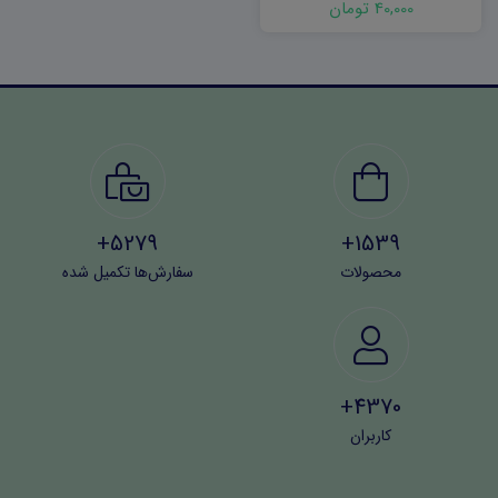
40,000 تومان
5279+
1539+
محصولات
سفارش‌ها تکمیل شده
4370+
کاربران