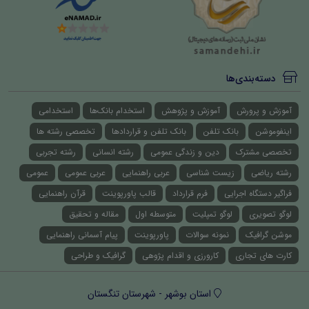
دسته‌بندی‌ها
آموزش و پرورش
آموزش و پژوهش
استخدام بانک‌ها
استخدامی
اینفوموشن
بانک تلفن
بانک تلفن و قراردادها
تخصصی رشته ها
تخصصی مشترک
دین و زندگی عمومی
رشته انسانی
رشته تجربی
رشته ریاضی
زیست شناسی
عربی راهنمایی
عربی عمومی
عمومی
فراگیر دستگاه اجرایی
فرم قرارداد
قالب پاورپوینت
قرآن راهنمایی
لوگو تصویری
لوگو تمپلیت
متوسطه اول
مقاله و تحقیق
موشن گرافیک
نمونه سوالات
پاورپوینت
پیام آسمانی راهنمایی
کارت های تجاری
کارورزی و اقدام پژوهی
گرافیک و طراحی
استان بوشهر - شهرستان تنگستان