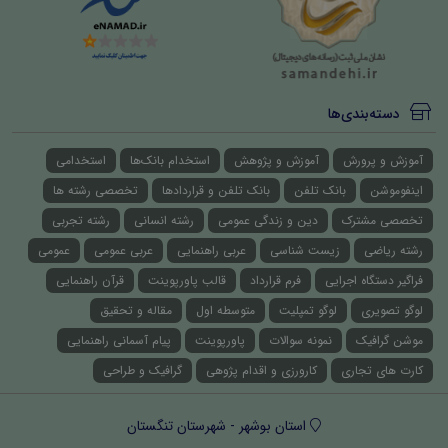
دسته‌بندی‌ها
آموزش و پرورش
آموزش و پژوهش
استخدام بانک‌ها
استخدامی
اینفوموشن
بانک تلفن
بانک تلفن و قراردادها
تخصصی رشته ها
تخصصی مشترک
دین و زندگی عمومی
رشته انسانی
رشته تجربی
رشته ریاضی
زیست شناسی
عربی راهنمایی
عربی عمومی
عمومی
فراگیر دستگاه اجرایی
فرم قرارداد
قالب پاورپوینت
قرآن راهنمایی
لوگو تصویری
لوگو تمپلیت
متوسطه اول
مقاله و تحقیق
موشن گرافیک
نمونه سوالات
پاورپوینت
پیام آسمانی راهنمایی
کارت های تجاری
کارورزی و اقدام پژوهی
گرافیک و طراحی
استان بوشهر - شهرستان تنگستان