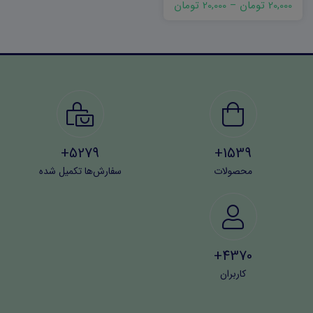
20,000 تومان
–
20,000 تومان
5279+
1539+
محصولات
سفارش‌ها تکمیل شده
4370+
کاربران