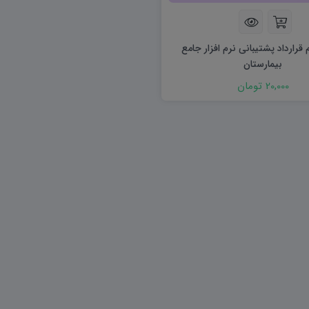
ریاضی و آمار
دفاعی دهم
مدیریت خانواده
 قرارداد پشتیبانی نرم افزار جامع
انسان و محیط زیست
بیمارستان
هویت اجتماعی
20,000 تومان
تفکر و سواد رسانه ای