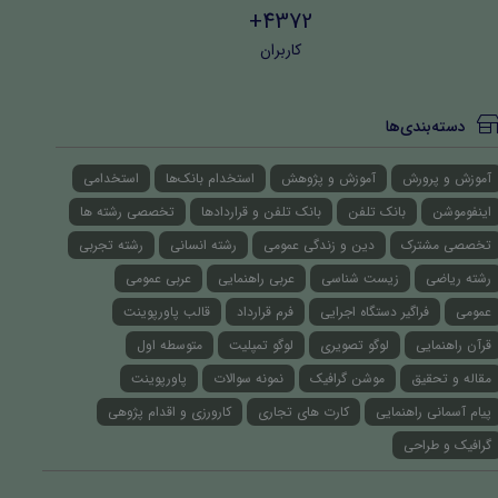
4372+
کاربران
دسته‌بندی‌ها
آموزش و پرورش
آموزش و پژوهش
استخدام بانک‌ها
استخدامی
اینفوموشن
بانک تلفن
بانک تلفن و قراردادها
تخصصی رشته ها
تخصصی مشترک
دین و زندگی عمومی
رشته انسانی
رشته تجربی
رشته ریاضی
زیست شناسی
عربی راهنمایی
عربی عمومی
عمومی
فراگیر دستگاه اجرایی
فرم قرارداد
قالب پاورپوینت
قرآن راهنمایی
لوگو تصویری
لوگو تمپلیت
متوسطه اول
مقاله و تحقیق
موشن گرافیک
نمونه سوالات
پاورپوینت
پیام آسمانی راهنمایی
کارت های تجاری
کارورزی و اقدام پژوهی
گرافیک و طراحی