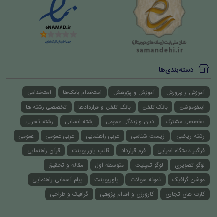
دسته‌بندی‌ها
آموزش و پرورش
آموزش و پژوهش
استخدام بانک‌ها
استخدامی
اینفوموشن
بانک تلفن
بانک تلفن و قراردادها
تخصصی رشته ها
تخصصی مشترک
دین و زندگی عمومی
رشته انسانی
رشته تجربی
رشته ریاضی
زیست شناسی
عربی راهنمایی
عربی عمومی
عمومی
فراگیر دستگاه اجرایی
فرم قرارداد
قالب پاورپوینت
قرآن راهنمایی
لوگو تصویری
لوگو تمپلیت
متوسطه اول
مقاله و تحقیق
موشن گرافیک
نمونه سوالات
پاورپوینت
پیام آسمانی راهنمایی
کارت های تجاری
کارورزی و اقدام پژوهی
گرافیک و طراحی