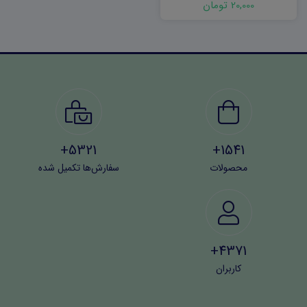
20,000 تومان
5321+
1541+
محصولات
سفارش‌ها تکمیل شده
4371+
کاربران