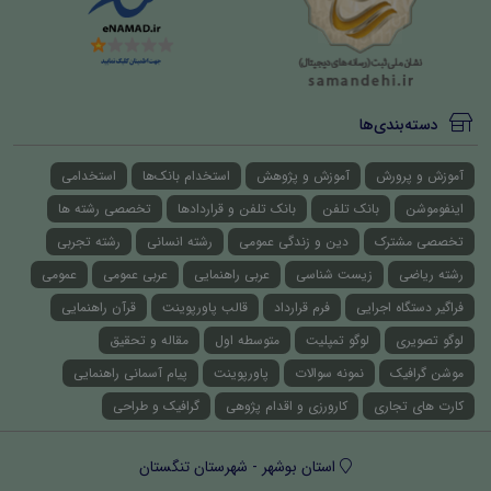
دسته‌بندی‌ها
آموزش و پرورش
آموزش و پژوهش
استخدام بانک‌ها
استخدامی
اینفوموشن
بانک تلفن
بانک تلفن و قراردادها
تخصصی رشته ها
تخصصی مشترک
دین و زندگی عمومی
رشته انسانی
رشته تجربی
رشته ریاضی
زیست شناسی
عربی راهنمایی
عربی عمومی
عمومی
فراگیر دستگاه اجرایی
فرم قرارداد
قالب پاورپوینت
قرآن راهنمایی
لوگو تصویری
لوگو تمپلیت
متوسطه اول
مقاله و تحقیق
موشن گرافیک
نمونه سوالات
پاورپوینت
پیام آسمانی راهنمایی
کارت های تجاری
کارورزی و اقدام پژوهی
گرافیک و طراحی
استان بوشهر - شهرستان تنگستان