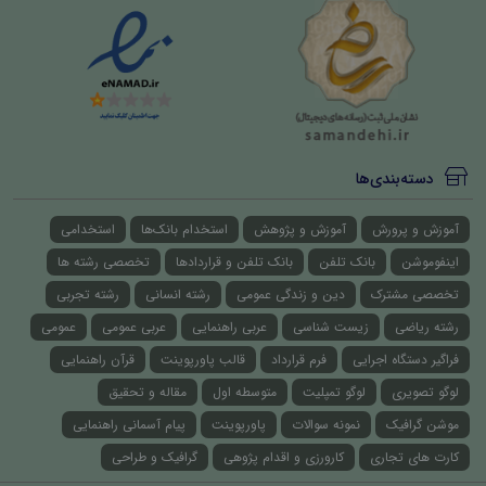
دسته‌بندی‌ها
آموزش و پرورش
آموزش و پژوهش
استخدام بانک‌ها
استخدامی
اینفوموشن
بانک تلفن
بانک تلفن و قراردادها
تخصصی رشته ها
تخصصی مشترک
دین و زندگی عمومی
رشته انسانی
رشته تجربی
رشته ریاضی
زیست شناسی
عربی راهنمایی
عربی عمومی
عمومی
فراگیر دستگاه اجرایی
فرم قرارداد
قالب پاورپوینت
قرآن راهنمایی
لوگو تصویری
لوگو تمپلیت
متوسطه اول
مقاله و تحقیق
موشن گرافیک
نمونه سوالات
پاورپوینت
پیام آسمانی راهنمایی
کارت های تجاری
کارورزی و اقدام پژوهی
گرافیک و طراحی