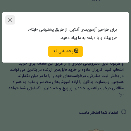
خلق جهان ایده‌های شما | بتافایل
برای طراحی آزمون‌های آنلاین، از طریق پشتیبانی «ایتا»،
«روبیکا» و یا «بله» به ما پیام دهید.
بتافایل | مرکز خرید و سفارش فایل های با ارزش، فعالیت حرفه ای خود را
با اخذ مجوزهای مربوطه در شهریور ماه ۱۴۰۲ آغاز کرد. بتافایل به کاربران
پشتیبانی ایتا
امکان می‌دهد که فایل های الکترونیکی اعم از پروژه‌های دانشگاهی،
مقالات، فرم‌ها و مستندات، نرم افزار، افزونه، اینفوموشن و موشن گرافیک
و هرگونه فایل الکترونیکی دیگری را از طریق این سامانه برای خرید
انتخاب کنید. کاربران علاوه بر خرید فایل‌های ارزنده در بتافایل می توانند
در بخش ثبت سفارش، درخواست‌های خود را با ما در میان بگذارند.
همچنین وب‌سایت بتافایل با ارائه آموزش‌های مختصر و مفید به همراه
مقالاتی درخور، راهنمای جاده ی پر پیچ و خم دنیای تکنولوژی شما خواهد
بود.
اعتماد شما افتخار ماست