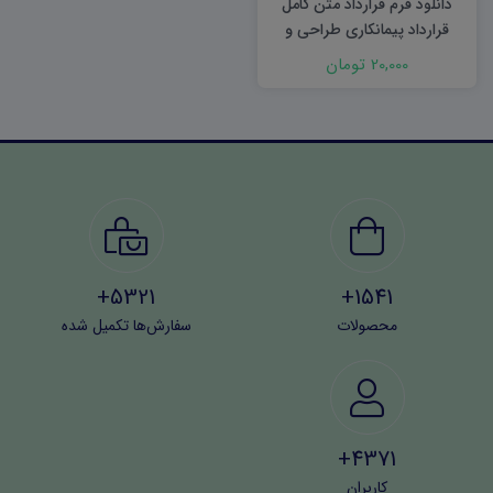
دانلود فرم قرارداد متن کامل
قرارداد پیمانکاری طراحی و
ساخت به شیوه Turn – Key
20,000 تومان
5321+
1541+
محصولات
سفارش‌ها تکمیل شده
4371+
کاربران