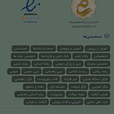
دسته‌بندی‌ها
آموزش و پرورش
آموزش و پژوهش
استخدام بانک‌ها
استخدامی
اینفوموشن
بانک تلفن
بانک تلفن و قراردادها
تخصصی رشته ها
تخصصی مشترک
دین و زندگی عمومی
رشته انسانی
رشته تجربی
رشته ریاضی
زیست شناسی
عربی راهنمایی
عربی عمومی
عمومی
فراگیر دستگاه اجرایی
فرم قرارداد
قالب پاورپوینت
قرآن راهنمایی
لوگو تصویری
لوگو تمپلیت
متوسطه اول
مقاله و تحقیق
موشن گرافیک
نمونه سوالات
پاورپوینت
پیام آسمانی راهنمایی
کارت های تجاری
کارورزی و اقدام پژوهی
گرافیک و طراحی