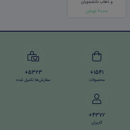
و ذهاب دانشجویان
20,000 تومان
5323+
1541+
محصولات
سفارش‌ها تکمیل شده
4372+
کاربران