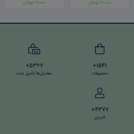
20,000 تومان
20,000 تومان
5327+
1541+
محصولات
سفارش‌ها تکمیل شده
4377+
کاربران