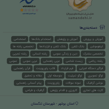
دسته‌بندی‌ها
آموزش و پرورش
آموزش و پژوهش
استخدام بانک‌ها
استخدامی
اینفوموشن
بانک تلفن
بانک تلفن و قراردادها
تخصصی رشته ها
تخصصی مشترک
دین و زندگی عمومی
رشته انسانی
رشته تجربی
رشته ریاضی
زیست شناسی
عربی راهنمایی
عربی عمومی
عمومی
فراگیر دستگاه اجرایی
فرم قرارداد
قالب پاورپوینت
قرآن راهنمایی
لوگو تصویری
لوگو تمپلیت
متوسطه اول
مقاله و تحقیق
موشن گرافیک
نمونه سوالات
پاورپوینت
پیام آسمانی راهنمایی
کارت های تجاری
کارورزی و اقدام پژوهی
گرافیک و طراحی
استان بوشهر - شهرستان تنگستان