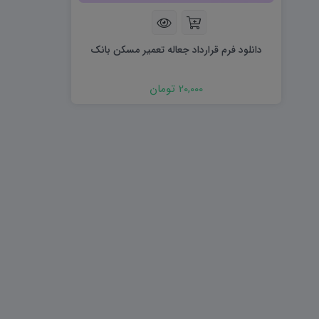
هویت اجتماعی W
تفکر و سواد رسانه ای D
تاریخ معاصر ایران W
آمادگی دفاعی ۱۰ D
آمادگی دفاعی دهم W
دانلود فرم قرارداد جعاله تعمیر مسکن بانک
20,000 تومان