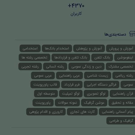
4370+
کاربران
دسته‌بندی‌ها
آموزش و پرورش
آموزش و پژوهش
استخدام بانک‌ها
استخدامی
اینفوموشن
بانک تلفن
بانک تلفن و قراردادها
تخصصی رشته ها
تخصصی مشترک
دین و زندگی عمومی
رشته انسانی
رشته تجربی
رشته ریاضی
زیست شناسی
عربی راهنمایی
عربی عمومی
عمومی
فراگیر دستگاه اجرایی
فرم قرارداد
قالب پاورپوینت
قرآن راهنمایی
لوگو تصویری
لوگو تمپلیت
متوسطه اول
مقاله و تحقیق
موشن گرافیک
نمونه سوالات
پاورپوینت
پیام آسمانی راهنمایی
کارت های تجاری
کارورزی و اقدام پژوهی
گرافیک و طراحی