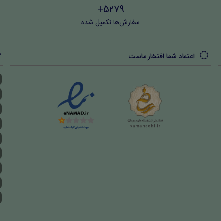
5279+
سفارش‌ها تکمیل شده
اعتماد شما افتخار ماست