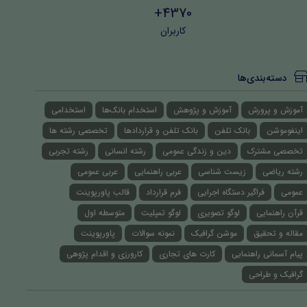
4370+
کاربران
دسته‌بندی‌ها
آموزش و پرورش
آموزش و پژوهش
استخدام بانک‌ها
استخدامی
اینفوموشن
بانک تلفن
بانک تلفن و قراردادها
تخصصی رشته ها
تخصصی مشترک
دین و زندگی عمومی
رشته انسانی
رشته تجربی
رشته ریاضی
زیست شناسی
عربی راهنمایی
عربی عمومی
عمومی
فراگیر دستگاه اجرایی
فرم قرارداد
قالب پاورپوینت
قرآن راهنمایی
لوگو تصویری
لوگو تمپلیت
متوسطه اول
مقاله و تحقیق
موشن گرافیک
نمونه سوالات
پاورپوینت
پیام آسمانی راهنمایی
کارت های تجاری
کارورزی و اقدام پژوهی
گرافیک و طراحی