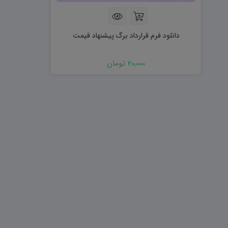
هویت اجتماعی W
تفکر و سواد رسانه ای D
تاریخ معاصر ایران W
آمادگی دفاعی ۱۰ D
آمادگی دفاعی دهم W
دانلود فرم قرارداد برگ پیشنهاد قیمت
20,000 تومان