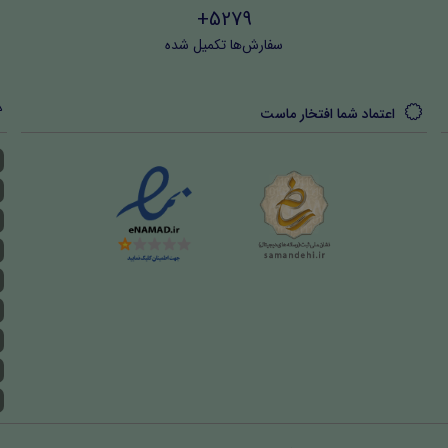
5279+
سفارش‌ها تکمیل شده
اعتماد شما افتخار ماست