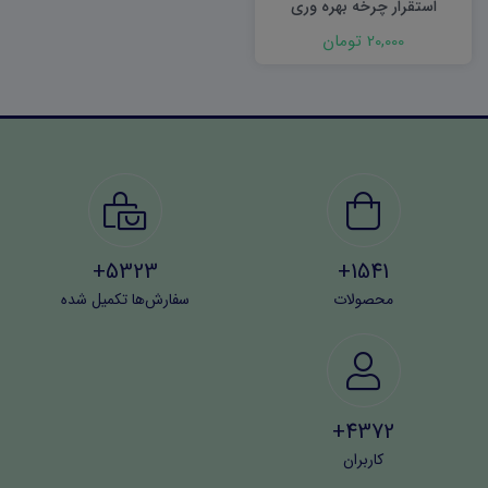
استقرار چرخه بهره وری
20,000 تومان
5323+
1541+
محصولات
سفارش‌ها تکمیل شده
4372+
کاربران