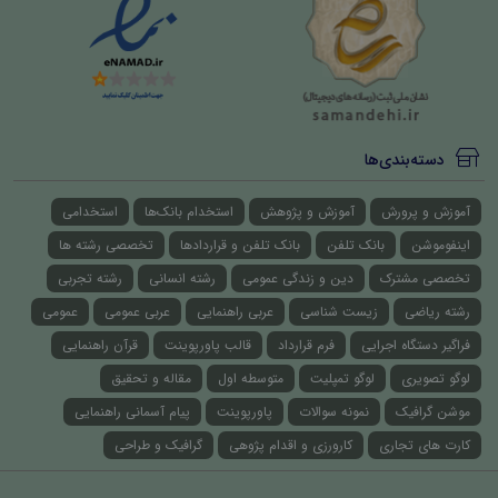
دسته‌بندی‌ها
آموزش و پرورش
آموزش و پژوهش
استخدام بانک‌ها
استخدامی
اینفوموشن
بانک تلفن
بانک تلفن و قراردادها
تخصصی رشته ها
تخصصی مشترک
دین و زندگی عمومی
رشته انسانی
رشته تجربی
رشته ریاضی
زیست شناسی
عربی راهنمایی
عربی عمومی
عمومی
فراگیر دستگاه اجرایی
فرم قرارداد
قالب پاورپوینت
قرآن راهنمایی
لوگو تصویری
لوگو تمپلیت
متوسطه اول
مقاله و تحقیق
موشن گرافیک
نمونه سوالات
پاورپوینت
پیام آسمانی راهنمایی
کارت های تجاری
کارورزی و اقدام پژوهی
گرافیک و طراحی