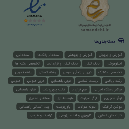
دسته‌بندی‌ها
آموزش و پرورش
آموزش و پژوهش
استخدام بانک‌ها
استخدامی
اینفوموشن
بانک تلفن
بانک تلفن و قراردادها
تخصصی رشته ها
تخصصی مشترک
دین و زندگی عمومی
رشته انسانی
رشته تجربی
رشته ریاضی
زیست شناسی
عربی راهنمایی
عربی عمومی
عمومی
فراگیر دستگاه اجرایی
فرم قرارداد
قالب پاورپوینت
قرآن راهنمایی
لوگو تصویری
لوگو تمپلیت
متوسطه اول
مقاله و تحقیق
موشن گرافیک
نمونه سوالات
پاورپوینت
پیام آسمانی راهنمایی
کارت های تجاری
کارورزی و اقدام پژوهی
گرافیک و طراحی