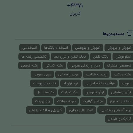
4371+
کاربران
دسته‌بندی‌ها
آموزش و پرورش
آموزش و پژوهش
استخدام بانک‌ها
استخدامی
اینفوموشن
بانک تلفن
بانک تلفن و قراردادها
تخصصی رشته ها
تخصصی مشترک
دین و زندگی عمومی
رشته انسانی
رشته تجربی
رشته ریاضی
زیست شناسی
عربی راهنمایی
عربی عمومی
عمومی
فراگیر دستگاه اجرایی
فرم قرارداد
قالب پاورپوینت
قرآن راهنمایی
لوگو تصویری
لوگو تمپلیت
متوسطه اول
مقاله و تحقیق
موشن گرافیک
نمونه سوالات
پاورپوینت
پیام آسمانی راهنمایی
کارت های تجاری
کارورزی و اقدام پژوهی
گرافیک و طراحی