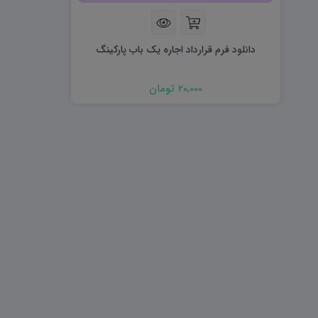
هویت اجتماعی W
تفکر و سواد رسانه ای D
تاریخ معاصر ایران W
آمادگی دفاعی ۱۰ D
آمادگی دفاعی دهم W
دانلود فرم قرارداد اجاره یک باب پارکینگ
20,000 تومان