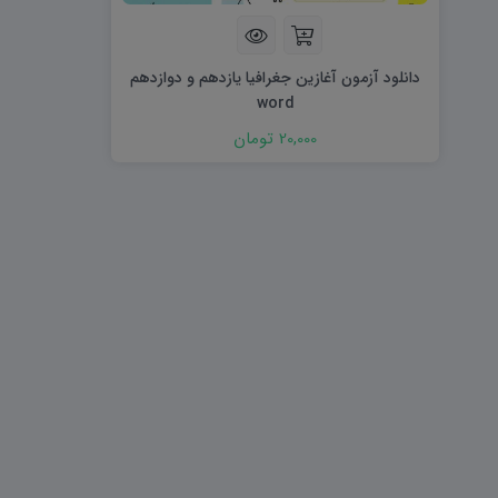
هویت اجتماعی W
تفکر و سواد رسانه ای D
تاریخ معاصر ایران W
آمادگی دفاعی ۱۰ D
آمادگی دفاعی دهم W
دانلود آزمون آغازین جغرافیا یازدهم و دوازدهم
word
20,000 تومان