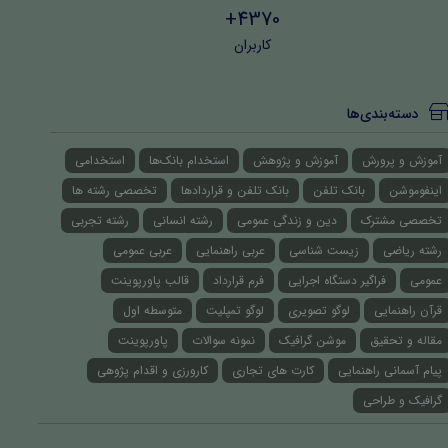
4370+
کاربران
دسته‌بندی‌ها
آموزش و پرورش
آموزش و پژوهش
استخدام بانک‌ها
استخدامی
اینفوموشن
بانک تلفن
بانک تلفن و قراردادها
تخصصی رشته ها
تخصصی مشترک
دین و زندگی عمومی
رشته انسانی
رشته تجربی
رشته ریاضی
زیست شناسی
عربی راهنمایی
عربی عمومی
عمومی
فراگیر دستگاه اجرایی
فرم قرارداد
قالب پاورپوینت
قرآن راهنمایی
لوگو تصویری
لوگو تمپلیت
متوسطه اول
مقاله و تحقیق
موشن گرافیک
نمونه سوالات
پاورپوینت
پیام آسمانی راهنمایی
کارت های تجاری
کارورزی و اقدام پژوهی
گرافیک و طراحی