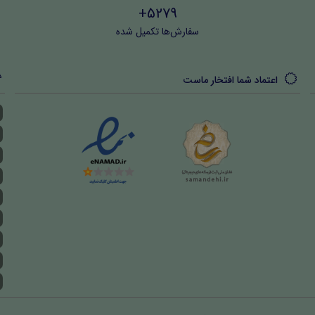
5279+
سفارش‌ها تکمیل شده
اعتماد شما افتخار ماست