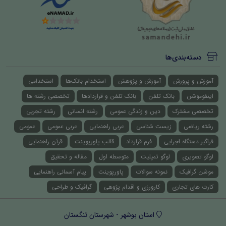
دسته‌بندی‌ها
آموزش و پرورش
آموزش و پژوهش
استخدام بانک‌ها
استخدامی
اینفوموشن
بانک تلفن
بانک تلفن و قراردادها
تخصصی رشته ها
تخصصی مشترک
دین و زندگی عمومی
رشته انسانی
رشته تجربی
رشته ریاضی
زیست شناسی
عربی راهنمایی
عربی عمومی
عمومی
فراگیر دستگاه اجرایی
فرم قرارداد
قالب پاورپوینت
قرآن راهنمایی
لوگو تصویری
لوگو تمپلیت
متوسطه اول
مقاله و تحقیق
موشن گرافیک
نمونه سوالات
پاورپوینت
پیام آسمانی راهنمایی
کارت های تجاری
کارورزی و اقدام پژوهی
گرافیک و طراحی
استان بوشهر - شهرستان تنگستان