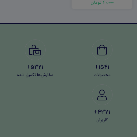
40,000 تومان
5321+
1541+
محصولات
سفارش‌ها تکمیل شده
4371+
کاربران