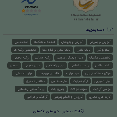
دسته‌بندی‌ها
آموزش و پرورش
آموزش و پژوهش
استخدام بانک‌ها
استخدامی
اینفوموشن
بانک تلفن
بانک تلفن و قراردادها
تخصصی رشته ها
تخصصی مشترک
دین و زندگی عمومی
رشته انسانی
رشته تجربی
رشته ریاضی
زیست شناسی
عربی راهنمایی
عربی عمومی
عمومی
فراگیر دستگاه اجرایی
فرم قرارداد
قالب پاورپوینت
قرآن راهنمایی
لوگو تصویری
لوگو تمپلیت
متوسطه اول
مقاله و تحقیق
موشن گرافیک
نمونه سوالات
پاورپوینت
پیام آسمانی راهنمایی
کارت های تجاری
کارورزی و اقدام پژوهی
گرافیک و طراحی
استان بوشهر - شهرستان تنگستان