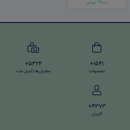
99,000 تومان
5324+
1541+
محصولات
سفارش‌ها تکمیل شده
4373+
کاربران