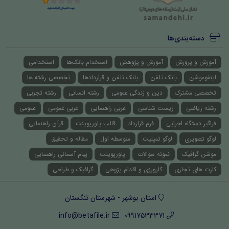
دسته‌بندی‌ها
آموزش و پرورش
آموزش و پژوهش
استخدام بانک‌ها
استخدامی
اینفوموشن
بانک تلفن
بانک تلفن و قراردادها
تخصصی رشته ها
تخصصی مشترک
دین و زندگی عمومی
رشته انسانی
رشته تجربی
رشته ریاضی
زیست شناسی
عربی راهنمایی
عربی عمومی
عمومی
فراگیر دستگاه اجرایی
فرم قرارداد
قالب پاورپوینت
قرآن راهنمایی
لوگو تصویری
لوگو تمپلیت
متوسطه اول
مقاله و تحقیق
موشن گرافیک
نمونه سوالات
پاورپوینت
پیام آسمانی راهنمایی
کارت های تجاری
کارورزی و اقدام پژوهی
گرافیک و طراحی
استان بوشهر - شهرستان تنگستان
info@betafile.ir
09917533371