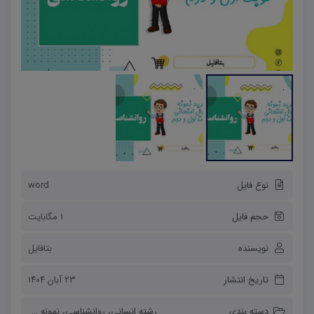
نوع فایل
word
حجم فایل
1 مگابایت
نویسنده
بتافایل
تاریخ انتشار
۲۳ آبان ۱۴۰۴
دسته بندی
رشته انسانی
،
روانشناسی
،
نمونه سوالات