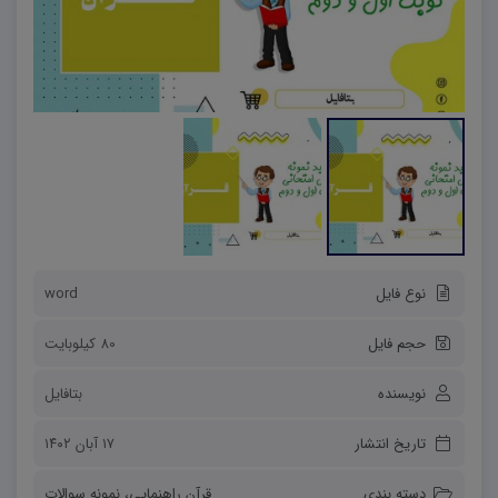
نوع فایل
word
حجم فایل
80 کیلوبایت
نویسنده
بتافایل
تاریخ انتشار
۱۷ آبان ۱۴۰۲
دسته بندی
قرآن راهنمایی
،
نمونه سوالات