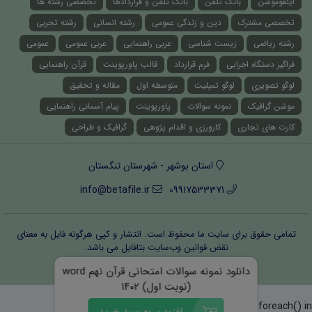
اینفوموشن
بانک تلفن
بانک تلفن و قراردادها
تخصصی رشته ها
تخصصی مشترک
دین و زندگی عمومی
رشته انسانی
رشته تجربی
رشته ریاضی
زیست شناسی
عربی راهنمایی
عربی عمومی
عمومی
فراگیر دستگاه اجرایی
فرم قرارداد
قالب پاورپوینت
قرآن راهنمایی
لوگو تصویری
لوگو تمپلیت
متوسطه اول
مقاله و تحقیق
موشن گرافیک
نمونه سوالات
پاورپوینت
پیام آسمانی راهنمایی
کارت های تجاری
کارورزی و اقدام پژوهی
گرافیک و طراحی
استان بوشهر - شهرستان تنگستان
info@betafile.ir
09917533371
تمامی حقوق برای سایت ما محفوظ است. انتشار و کپی هرگونه فایل‌ به معنای
نقض قوانین وب‌سایت بتافایل می باشد.
قوانین و مقررات
درباره ما
تماس با ما
دانلود نمونه سوالات امتحانی قرآن نهم word
(نوبت اول) ۱۴۰۲
Warning
: Invalid argument supplied for foreach() in