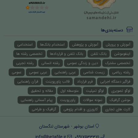
دسته‌بندی‌ها
آموزش و پرورش
آموزش و پژوهش
استخدام بانک‌ها
استخدامی
اینفوموشن
بانک تلفن
بانک تلفن و قراردادها
تخصصی رشته ها
تخصصی مشترک
دین و زندگی عمومی
رشته انسانی
رشته تجربی
رشته ریاضی
زیست شناسی
عربی راهنمایی
عربی عمومی
عمومی
فراگیر دستگاه اجرایی
فرم قرارداد
قالب پاورپوینت
قرآن راهنمایی
لوگو تصویری
لوگو تمپلیت
متوسطه اول
مقاله و تحقیق
موشن گرافیک
نمونه سوالات
پاورپوینت
پیام آسمانی راهنمایی
کارت های تجاری
کارورزی و اقدام پژوهی
گرافیک و طراحی
استان بوشهر - شهرستان تنگستان
info@betafile.ir
09917533371