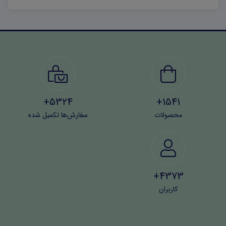
5324+
1541+
محصولات
سفارش‌ها تکمیل شده
4373+
کاربران