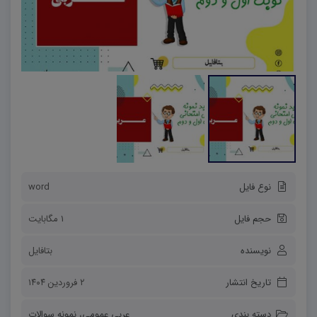
نوع فایل
word
حجم فایل
1 مگابایت
نویسنده
بتافایل
تاریخ انتشار
۲ فروردین ۱۴۰۴
دسته بندی
عربی عمومی
،
نمونه سوالات