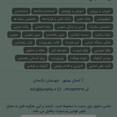
آموزش و پرورش
آموزش و پژوهش
استخدام بانک‌ها
استخدامی
اینفوموشن
بانک تلفن
بانک تلفن و قراردادها
تخصصی رشته ها
تخصصی مشترک
دین و زندگی عمومی
رشته انسانی
رشته تجربی
رشته ریاضی
زیست شناسی
عربی راهنمایی
عربی عمومی
عمومی
فراگیر دستگاه اجرایی
فرم قرارداد
قالب پاورپوینت
قرآن راهنمایی
لوگو تصویری
لوگو تمپلیت
متوسطه اول
مقاله و تحقیق
موشن گرافیک
نمونه سوالات
پاورپوینت
پیام آسمانی راهنمایی
کارت های تجاری
کارورزی و اقدام پژوهی
گرافیک و طراحی
استان بوشهر - شهرستان تنگستان
info@betafile.ir
09917533371
تمامی حقوق برای سایت ما محفوظ است. انتشار و کپی هرگونه فایل‌ به معنای
نقض قوانین وب‌سایت بتافایل می باشد.