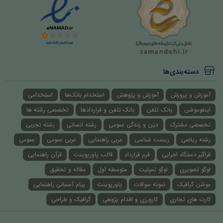
دسته‌بندی‌ها
آموزش و پرورش
آموزش و پژوهش
استخدام بانک‌ها
استخدامی
اینفوموشن
بانک تلفن
بانک تلفن و قراردادها
تخصصی رشته ها
تخصصی مشترک
دین و زندگی عمومی
رشته انسانی
رشته تجربی
رشته ریاضی
زیست شناسی
عربی راهنمایی
عربی عمومی
عمومی
فراگیر دستگاه اجرایی
فرم قرارداد
قالب پاورپوینت
قرآن راهنمایی
لوگو تصویری
لوگو تمپلیت
متوسطه اول
مقاله و تحقیق
موشن گرافیک
نمونه سوالات
پاورپوینت
پیام آسمانی راهنمایی
کارت های تجاری
کارورزی و اقدام پژوهی
گرافیک و طراحی