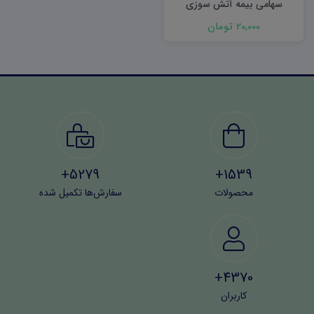
سهامی بیمه آتش سوزی
20,000 تومان
5279+
1539+
محصولات
سفارش‌ها تکمیل شده
4370+
کاربران