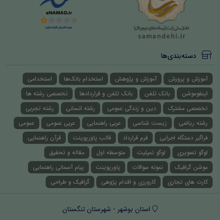
دسته‌بندی‌ها
آموزش و پرورش
آموزش و پژوهش
استخدام بانک‌ها
استخدامی
اینفوموشن
بانک تلفن
بانک تلفن و قراردادها
تخصصی رشته ها
تخصصی مشترک
دین و زندگی عمومی
رشته انسانی
رشته تجربی
رشته ریاضی
زیست شناسی
عربی راهنمایی
عربی عمومی
عمومی
فراگیر دستگاه اجرایی
فرم قرارداد
قالب پاورپوینت
قرآن راهنمایی
لوگو تصویری
لوگو تمپلیت
متوسطه اول
مقاله و تحقیق
موشن گرافیک
نمونه سوالات
پاورپوینت
پیام آسمانی راهنمایی
کارت های تجاری
کارورزی و اقدام پژوهی
گرافیک و طراحی
استان بوشهر - شهرستان تنگستان