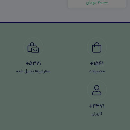
20,000 تومان
5321+
1541+
محصولات
سفارش‌ها تکمیل شده
4371+
کاربران