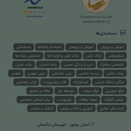
دسته‌بندی‌ها
آموزش و پرورش
آموزش و پژوهش
استخدام بانک‌ها
استخدامی
اینفوموشن
بانک تلفن
بانک تلفن و قراردادها
تخصصی رشته ها
تخصصی مشترک
دین و زندگی عمومی
رشته انسانی
رشته تجربی
رشته ریاضی
زیست شناسی
عربی راهنمایی
عربی عمومی
عمومی
فراگیر دستگاه اجرایی
فرم قرارداد
قالب پاورپوینت
قرآن راهنمایی
لوگو تصویری
لوگو تمپلیت
متوسطه اول
مقاله و تحقیق
موشن گرافیک
نمونه سوالات
پاورپوینت
پیام آسمانی راهنمایی
کارت های تجاری
کارورزی و اقدام پژوهی
گرافیک و طراحی
استان بوشهر - شهرستان تنگستان