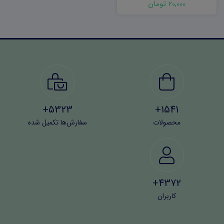
20,000 تومان
5323+
1541+
محصولات
سفارش‌ها تکمیل شده
4372+
کاربران