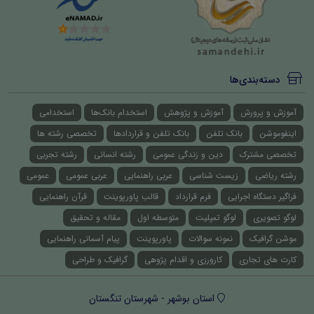
دسته‌بندی‌ها
آموزش و پرورش
آموزش و پژوهش
استخدام بانک‌ها
استخدامی
اینفوموشن
بانک تلفن
بانک تلفن و قراردادها
تخصصی رشته ها
تخصصی مشترک
دین و زندگی عمومی
رشته انسانی
رشته تجربی
رشته ریاضی
زیست شناسی
عربی راهنمایی
عربی عمومی
عمومی
فراگیر دستگاه اجرایی
فرم قرارداد
قالب پاورپوینت
قرآن راهنمایی
لوگو تصویری
لوگو تمپلیت
متوسطه اول
مقاله و تحقیق
موشن گرافیک
نمونه سوالات
پاورپوینت
پیام آسمانی راهنمایی
کارت های تجاری
کارورزی و اقدام پژوهی
گرافیک و طراحی
استان بوشهر - شهرستان تنگستان