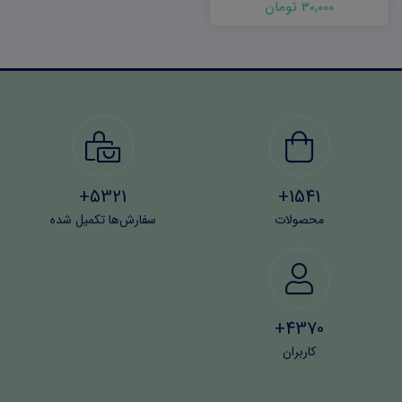
30,000 تومان
5321+
1541+
محصولات
سفارش‌ها تکمیل شده
4370+
کاربران