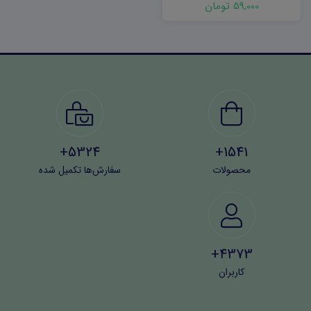
59,000 تومان
5324+
1541+
محصولات
سفارش‌ها تکمیل شده
4373+
کاربران