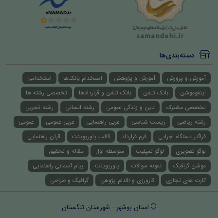
دسته‌بندی‌ها
آموزش و پرورش
آموزش و پژوهش
استخدام بانک‌ها
استخدامی
اینفوموشن
بانک تلفن
بانک تلفن و قراردادها
تخصصی رشته ها
تخصصی مشترک
دین و زندگی عمومی
رشته انسانی
رشته تجربی
رشته ریاضی
زیست شناسی
عربی راهنمایی
عربی عمومی
عمومی
فراگیر دستگاه اجرایی
فرم قرارداد
قالب پاورپوینت
قرآن راهنمایی
لوگو تصویری
لوگو تمپلیت
متوسطه اول
مقاله و تحقیق
موشن گرافیک
نمونه سوالات
پاورپوینت
پیام آسمانی راهنمایی
کارت های تجاری
کارورزی و اقدام پژوهی
گرافیک و طراحی
استان بوشهر - شهرستان تنگستان