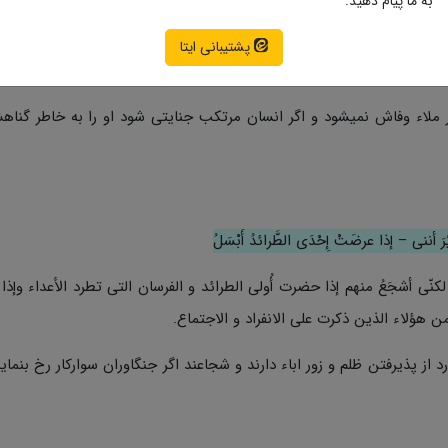
به ما پیام دهید.
عُ السُرشائع – لَدَیْهِمْ ولا الجانی بما جَرَّ یُحْذَلُ
پشتیبانی ایتا
ى عندهم الأسرار وإن أتى الإنسان جنایه لا یُعاقب بذنبه.
 بر ملاء وفاش نمیشود و اگر انسان مرتکب جنایتی شود او را به خاطر گنا
أننی – إذا عرضَتْ إِحْدَى الطَّرائدُ أَبْسَلُ
؛ لکنّی أشجَعُ منهم إذا حضرت أُولى الطرائد و الفرسان التی تطرد الأعداء وإذ
ن هؤلاء الذین ذکرت على الانفراد و الاجتماع.
از پذیرفتن ظلم و زور اباء دارند و شجاعند اگر جنگاوران سوارکار رخ بنمایند