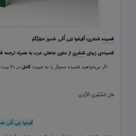
قصیده
شنفری؛ أَقِیمُوا بَنِی أُمِّی صُدورَ مَطِیِّکُمْ
قصیده‌ی زیبای
شنفری
از متون جاهلی عرب به همراه ترجمه فا
اگر می‌خواهید قصیده سموأل را به صورت
کامل
در ۳۰ بیت داشته باشید از این قسمت دانلود کنید.
قال الشَّنْفَرَى الْأَزْدِی:
أَقِیمُوا بَنِی أُمِّی صُد