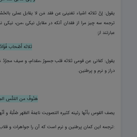
یقول: إنَّ ثلاثه اشیاء تغنینی عن فقد مَن لا یقابل عملی بالح
ترجمه سه چیز مرا از فقدان آنکه در مقابل نیکی ،من، نیکی 
عبارتند از:
ثلاثه أَصْحاب فُؤَادٌ
یقول: کفانی عن قومی ثلاثه قلب جسورٌ ،مقدام، و سیف مجرَّدٌ م
دراز و نرم و پرطنین.
هَتُوفٌ من المُلْسِ المِت
یصف القوس بأنّها رئینه کثیره التصویت ناعِمَهُ الظهر صُلْبَهٌ و أن
:ترجمه این کمان پرطنین و نرم است که آن را جواهرات و قلا