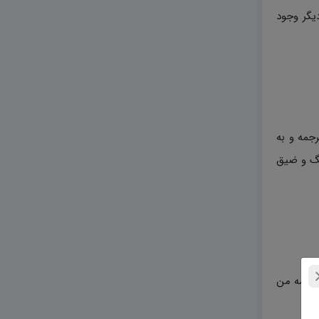
دیگر وجود
جمه و به
نگ و ضیق
:ترجمه من