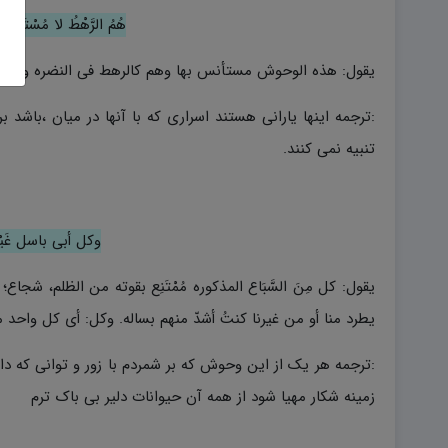
هُمُ الرَّهْطُ لا مُسْتَوْدَ
یقول: هذه الوحوش مستأنس بها وهم کالرهط فی النضره و لا تُفشَ
:ترجمه اینها یارانی هستند اسراری که با آنها در میان ،باشد
تنبیه نمی کنند.
وکل أبی باسل غَیْرَ 
یقول: کل مِنَ السَّبَاع المذکوره مُمْتَنِع بقوته من الظلم، شجاع
یطرد منا أو من غیرنا کنتُ أشدّ منهم بساله. وکل: أى کل واحد م
:ترجمه هر یک از این وحوش که بر شمردم با زور و توانی که دارد 
زمینه شکار مهیا شود از همه آن حیوانات دلیر بی باک ترم