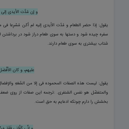
و إن مُدَّت الأیدی إلى الزَ
یقول: إذا حضر الطعام و مُدّت الأیدی إلیه لم أکن مُسْرِعا فی
سفره چیده شود و دستها به سوی طعام دراز شود در برداشتن ل
شتاب بیشتری به سوی طعام دارند.
علیهم، و کان الأَفْضَلَ
یقول: لیست هذه الصفات المحموده فی إلا من السَّعَهِ والإفضال
والمتفضّل هو نفس الشنفرى. :ترجمه این صفات از روی ضعف
بخشش را دارم چونکه ادعایم به حق است.
و إنِّی کَفَّانِی فَقَدَ مَ