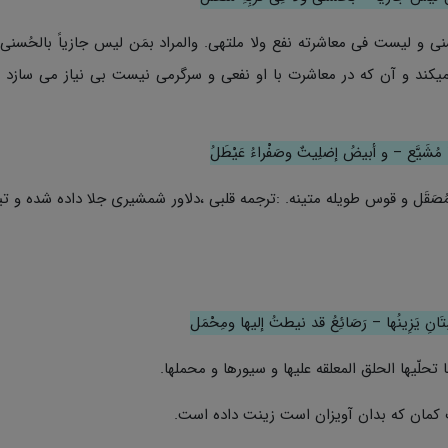
ُسْنى و لیست فی معاشرته نفع ولا ملتهى. والمراد بمَن لیس جازیاً بالحُسنى
نمیکند و آن که در معاشرت با او نفعی و سرگرمی نیست بی نیاز می سازد 
 مُشَیَّع – و أبیضُ إضلِیتٌ وصَفْراءُ عَیْطَلُ
ُصَقَل و قوس طویله متینه. :ترجمه قلبی ،دلاور شمشیری جلا داده شده و تی
َانِ یَزِینُها – رَصَائِعُ قد نیطتُ إلیها ومِحْمَل
ّها تحلّیها الحلق المعلقه علیها و سیورها و محملها.
ب کمان که بدان آویزان است زینت داده است.