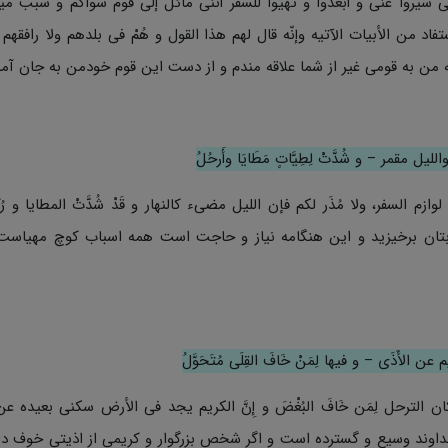
 سیروا عنّی و أبعدوا و تهیّوا للسفر أننی مائل إلى قوم سواکم و سبب میل
اد من الأبیات الآتیه وإنّه قال لهم هذا القول و هُمْ فی بلدهم ولا رافقهم 
ه من به قومی غیر از شما علاقه مندم و از دست این قوم خودمن به جان آمد
یل مقمر – و شُدَّتْ لِطِیَّاتٍ مَطَایَا وأَرحُلُ
م السفر، ولا مُذَر لکم فإن اللیل مضىء کالنهار و قَدْ شُدَّتْ المطایا و رُ
خوابتان برخیزید و این هنگامه نیاز و حاجت است همه اسباب کوچ مهیاست
یم عن الأَذَى – و فیها لِمَنْ خَافَ القِلَى مُتَحَوَّلُ
الترحل لِمَن خَافَ البُغْضَ و إِنَّ الکریم یجد فی الأرض سکنى بعیده عن
 خداوند وسیع و گسترده است و اگر شخص بزرگوار و کریمی از اذیتی خوف د