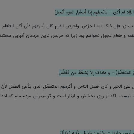
ّادِ لم أکن – بأَعْجَلِهِم إِذا أَجشَعُ القوم أَعْجَلُ
 مدیدی؛ فإن ذلک آیه الحِرْص. واحرص القوم کان أسرعهم عَلَى أکل الطعام. 
قمه و طعام عجول نخواهم بود زیرا که حریص ترین مردمان آنهایی هستند 
 المتفضِّلُ – و ماذاکَ إِلا بَسْطَهٌ عن تَفَضُّل
 على الخیر و کان أفضل الناس و أکرمهم المتفضّل الذی یَدَّعى الفضلَ لأنَّ
 نیست بلکه از روی بخشش و ایثار است و گرامیترین مردم منم که ادع
نْ لَیس جازیًا – بحُسْنَىٰ وَلَا فِی تُرْبِهِ مُتَعَلَّلُ