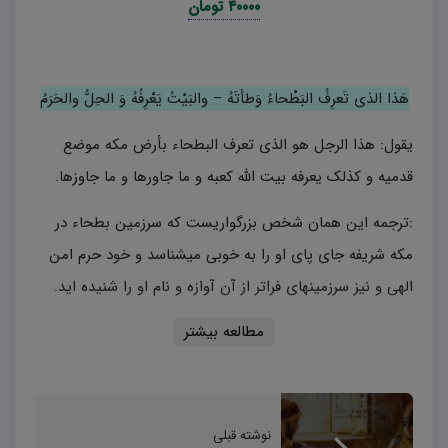
۴۰۰۰۰ تومان
هَذا الذی تَعرِفُ البَطْحاءُ وَطأتَهُ – والبَیْتُ یَعْرِفُهُ وَ الحِلُّ والحَرَمُ
یقول: هذا الرجل هو الذی تعرف البطحاء بأرض مکه موضع
قدمیه و کذلک یعرفه بیت الله کعبه و ما جاورها و ما جاوزها.
:ترجمه این همان شخص بزرگواریست که سرزمین بطحاء در
مکه شریفه جای پای او را به خوبی میشناسد و خود حرم امن
الهی و نیز سرزمینهای فراتر از آن آوازه و نام او را شنیده اید.
مطالعه بیشتر
هَذا ابنُ خَیرِ عِبادِ اللهِ کُلِّهِمْ – هَذا النّقی و التقیُّ الطَّاهِرُ العَلَمُ
یقول: إنه ابن افضل عباد الله إنه عُرِف بین کل الناس بالتقى
نوشته قبلی