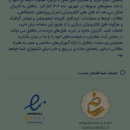
بتافایل | مرکز خرید و سفارش فایل های با ارزش، فعالیت حرفه ای خود را
نیازمندان «نه» را بر زبان نمی آورد.
با اخذ مجوزهای مربوطه در شهریور ماه ۱۴۰۲ آغاز کرد. بتافایل به کاربران
امکان می‌دهد که فایل های الکترونیکی اعم از پروژه‌های دانشگاهی،
مقالات، فرم‌ها و مستندات، نرم افزار، افزونه، اینفوموشن و موشن گرافیک
و هرگونه فایل الکترونیکی دیگری را از طریق این سامانه برای خرید
انتخاب کنید. کاربران علاوه بر خرید فایل‌های ارزنده در بتافایل می توانند
عَمَّ البَرِیَّهَ بالإحسانِ، فانقشَعَتْ – عَنْهَا الغیاهب والإمْلَاقُ والعَدَمُ
در بخش ثبت سفارش، درخواست‌های خود را با ما در میان بگذارند.
همچنین وب‌سایت بتافایل با ارائه آموزش‌های مختصر و مفید به همراه
یقول: إنّه وهب الناس کلّهم حتى انکشفت عنهم الظلمات و
مقالاتی درخور، راهنمای جاده ی پر پیچ و خم دنیای تکنولوژی شما خواهد
الفاقه والفقر والحرمات و أصبح عیشهم کریماً طیباً.
بود.
:ترجمه احسان وی همه آدمیان را فرا گرفته به حدی که فقر و
اعتماد شما افتخار ماست
حرمان و جهالت از آنها رخت بربسته و. زندگیشان رو به رفاه و
خیر و خوشی نهاده است.
إذا رَأتْهُ قُرَیْش قال قاتِلُهَا: – إلى مکــــــــارم هــــذا ینتهی
الکــــــم