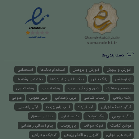
دسته‌بندی‌ها
آموزش و پرورش
آموزش و پژوهش
استخدام بانک‌ها
استخدامی
اینفوموشن
بانک تلفن
بانک تلفن و قراردادها
تخصصی رشته ها
تخصصی مشترک
دین و زندگی عمومی
رشته انسانی
رشته تجربی
رشته ریاضی
زیست شناسی
عربی راهنمایی
عربی عمومی
عمومی
فراگیر دستگاه اجرایی
فرم قرارداد
قالب پاورپوینت
قرآن راهنمایی
لوگو تصویری
لوگو تمپلیت
متوسطه اول
مقاله و تحقیق
موشن گرافیک
نمونه سوالات
پاورپوینت
پیام آسمانی راهنمایی
کارت های تجاری
کارورزی و اقدام پژوهی
گرافیک و طراحی