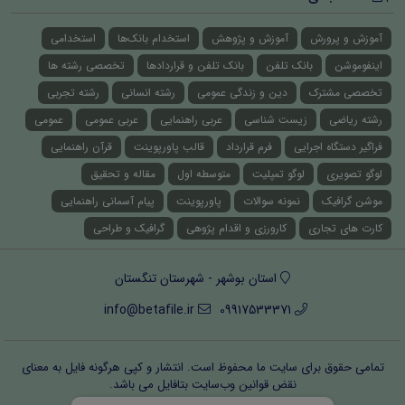
آموزش و پرورش
آموزش و پژوهش
استخدام بانک‌ها
استخدامی
اینفوموشن
بانک تلفن
بانک تلفن و قراردادها
تخصصی رشته ها
تخصصی مشترک
دین و زندگی عمومی
رشته انسانی
رشته تجربی
رشته ریاضی
زیست شناسی
عربی راهنمایی
عربی عمومی
عمومی
فراگیر دستگاه اجرایی
فرم قرارداد
قالب پاورپوینت
قرآن راهنمایی
لوگو تصویری
لوگو تمپلیت
متوسطه اول
مقاله و تحقیق
موشن گرافیک
نمونه سوالات
پاورپوینت
پیام آسمانی راهنمایی
کارت های تجاری
کارورزی و اقدام پژوهی
گرافیک و طراحی
استان بوشهر - شهرستان تنگستان
info@betafile.ir
09917533371
تمامی حقوق برای سایت ما محفوظ است. انتشار و کپی هرگونه فایل‌ به معنای
نقض قوانین وب‌سایت بتافایل می باشد.