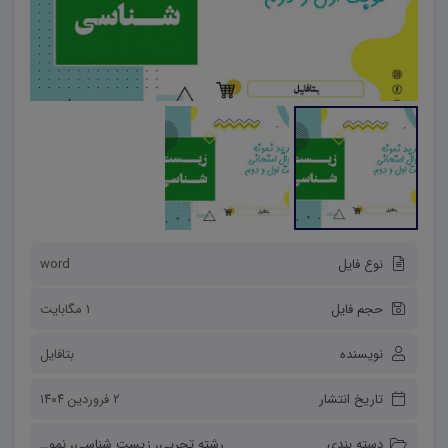
نوع فایل
word
حجم فایل
1 مگابایت
نویسنده
بتافایل
تاریخ انتشار
۲ فروردین ۱۴۰۴
دسته بندی
رشته تجربی
،
زیست شناسی
،
نمونه سوالات