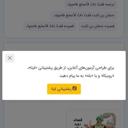
ترجمه قفَتْ ذاتُ الأصابع فالجواء
آباد نبوده و احدی در آن روزگار را سپری نکرده است.
حسّان بن ثابت قفَتْ ذاتُ الأصابع فالجواء
قصیده حسّان بن ثابت
قصیده قفَتْ ذاتُ الأصابع فالجواء
وکانَتْ لَا یَزَالُ بِها أَنیس – خلال مُرُوجِهَا نَعَمْ وَشَاءُ
یقول: أرضها ذاتُ کلا و عُشب ترغى فیها الدواب وکانت تجوس
بتافایل
خلالها الإبل والغنم جـائیه ذاهبه فی خضب. :ترجمه ولی این
مکانها هنوز سرسبز و دارای گیاه و علف است چهار پایان در آن
برای طراحی آزمون‌های آنلاین، از طریق پشتیبانی «ایتا»،
می چرند و گله شتران و گوسفندان در مراتع آن رها هستند.
«روبیکا» و یا «بله» به ما پیام دهید.
پشتیبانی ایتا
محصولات مرتبط
فَدَع هذا وَلکِنْ مَنْ لطیف – یُوْرُقُنى إِذَا ذَهَبَ الْعِشَاءُ
یقول: فَدَعْ ذکر صفه هذه الدیار وما مر الیها من غیر الدهر و أجر
إلى ذکر الحبیبه و مالقیت من جرائها وإلى الخیال الملم لیلاً