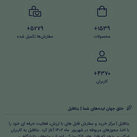
ضعیف کرده و جنون و عشق را بر قلبت حاکم گردانیده و دلت
به او گرفتار شده و شفایی برای درد عشق او نخواهی یافت.
5279+
1539+
محصولات
سفارش‌ها تکمیل شده
کان بِیثَهٌ مِنْ بَیْتِ رأس – یَکُونُ مِزاجُهَا عَسَل وَمَاءُ
على أنیابها أَوْ طَعَمَ غَضُ مِنَ التَّفَّاح هَصَّرَهُ الْجَنَاءُ یقول: کأنَّ على
أنیابها و أسنانها خمره مجلوبه من بیت رأس التی مشهوره فی
4370+
الخمره و یکون مزاج هذه الخمره عسل ممزوج بالماء أو کأنَّ
کاربران
علیها طعم تفاح فضّ عَصَرَّه المقتطف.
:ترجمه قطرات آب لعل بر روی لبان و دندانهای او به شراب ناب
و مشهور بیت رأس » می ماند که طعم این شراب همچو عسل
خلق جهان ایده‌های شما | بتافایل
آمیخته با آب است یا همچو طعم آب سیب تازه ای است که
بتافایل | مرکز خرید و سفارش فایل های با ارزش، فعالیت حرفه ای خود را
دستانی آن را پالوده باشند.
با اخذ مجوزهای مربوطه در شهریور ماه ۱۴۰۲ آغاز کرد. بتافایل به کاربران
امکان می‌دهد که فایل های الکترونیکی اعم از پروژه‌های دانشگاهی،