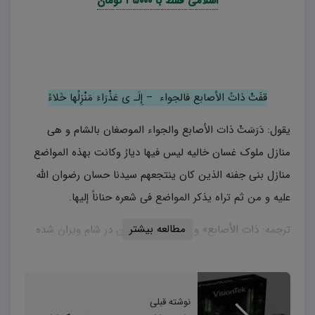
اسلامی فقط با ۳۵۰۰۰ تومان
قفَتْ ذاتُ الأصابع فالجواء – إِلَـ ى عَذْرَاءَ مَنْزِلُها خَلاءُ
یقول: دَرَسَتْ ذات الأصابع والجواء الموصغان بالشام و هی
منازل ملوک غسان خالیه لیس فیها دیارُ وکانت بهذه المواضع
منازل بنی جفنه الذین کان ینتجعهم سیدنا حسان رضوان الله
علیه و من ثم تراه یذکر المواضع فی شعره حناناً إلیها.
مطالعه بیشتر
ترجمه: ذات الأصابع» و «الجواء» دو مکان در شام ویران شده
اند که این دو منزلگه پادشاهان غسانی بودند حال خالی از
سکنه شده و انیسی در آن نیست و بنی جفنه نیز که حسان
آنان را مدح کرده، در ایام گذشته در این جاها اقامت داشته اند
نوشته قبلی