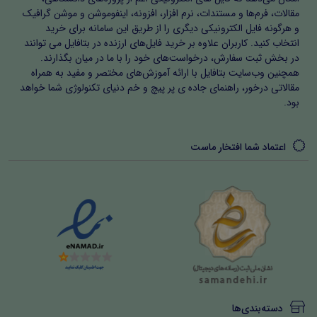
مقالات، فرم‌ها و مستندات، نرم افزار، افزونه، اینفوموشن و موشن گرافیک
و هرگونه فایل الکترونیکی دیگری را از طریق این سامانه برای خرید
انتخاب کنید. کاربران علاوه بر خرید فایل‌های ارزنده در بتافایل می توانند
إذَا مَا الأَشربَاتُ ذُکِرْنَ یَوْماً – نَهُنَّ لِطیب الراح الفِدَاءُ
در بخش ثبت سفارش، درخواست‌های خود را با ما در میان بگذارند.
همچنین وب‌سایت بتافایل با ارائه آموزش‌های مختصر و مفید به همراه
یقول: إذا ذُکِرَتْ الأشربه فی یوم ما جمیعاً فأصبحت کل أشربه
مقالاتی درخور، راهنمای جاده ی پر پیچ و خم دنیای تکنولوژی شما خواهد
لطیب هذه الخمره و رائحتها المُعَطَّره فداءً. (الرّاح أفضلُ مِن
بود.
کلّ أشْرِبَهِ) :ترجمه اگر تمامی انواع شرابها را روزی جمع گردانند
همه آن فدای شمیم عطر آگین و دل انگیز این شراب می
اعتماد شما افتخار ماست
شوند.
نُوَلِّیهَا الْمَلَامَهَ إِنْ أَلَـ منا – إِذَا مَـــــــا کـانَ مَنْتُ أَوْلِحَاءُ
یقول: إذا أتینا شیء من الشر و القتال أو السباب والفحش من
جراء شرب الخمره وتلام علیه أحلناه . نسبناه إلى الخمره وفعلها
دسته‌بندی‌ها
على عقولنا.