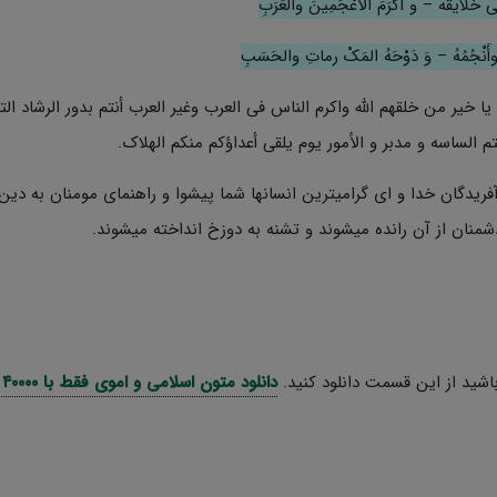
خلایقه – و أَکْرَمَ الأعْجَمِینَ والعَرَبِ
ى وأَنْجُمُهُ – وَ دَوْحَهُ المَکْ رماتِ والحَسَبِ
 یقول: یا خیر من خلقهم الله واکرم الناس فی العرب وغیر العرب أنتم بدور الرشاد ا
م الساسه و مدبر و الأمور یوم یلقى أعداؤکم منکم الهلاک.
فریدگان خدا و ای گرامیترین انسانها شما پیشوا و راهنمای مومنان به دین
منان از آن رانده میشوند و تشنه به دوزخ انداخته میشوند.
اشید از این قسمت دانلود کنید.
دانلود متون اسلامی و اموی فقط با ۴۰۰۰۰ تومان