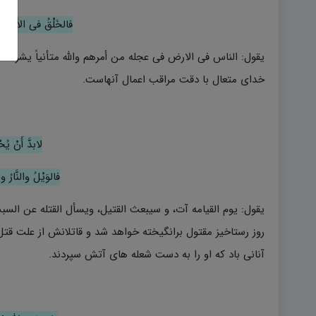
فالخَلْقُ فی الأَرضِ
یقول: الناس فی الارض فی عجله من أمرهم والله متأنیاً یشرف
خدای متعال با دقت مراقب اعمال آنهاست.
لابدَّ أَنْ ی
فالوَیْلُ والنَّارُ وا
یقول: یوم القیامه آت، و سیبعث القتیل، ویسأل القتله عن السبب 
روز رستاخیز مقتول برانگیخته خواهد شد و قاتلانش از علت
آنانی باد که او را به دست شعله های آتش سپردند.