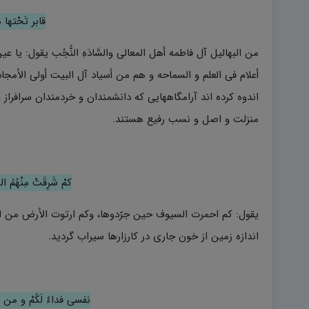
قابر تَحْتها م
من البهالیل آل فاطمه أهل المعالى والسَّادَهِ النُّجُب یقول: یا عین
أعلام فی العلم و السماحه و هم من أسیاد آل البیت أولی الأمجا
اندوه کرده اند آرامگاههایی که دانشمندان و خردمندان سرافراز و
منزلت و اصل و نسب رفیع هستند.
کمْ شَرِقَتْ مِنْهُمُ
یقول: کم احمرت السیوف حین جرّدوها، وکم ارتوت الأرض من ال
اندازه زمین از خون جاری در کارزارها سیراب گردید.
نفسی فداءٌ لَکُمْ و من 