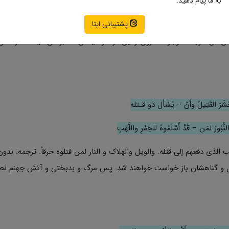
به ما پیام دهید.
 یَعْجَلُونَ – و مَوْ لای على تواد و مُرتقب
پشتیبانی ایتا
 من عل. ترجمه موجودات روی زمین در کارهایشان شتابزدگی میکنند در حالی
ُحْشَرَ القَتِیلُ وأَنْ – یُسْأَل ذو قـتله
لنُّبُورُ لمَن – قَدْ أَسْلَمُوهُ للجَمْرِ واللَّهَبِ
الذی دفعهم إلى قتله. والویل والهلاک و النار لمن قتلوه حرقاً. ترجمه: بدون
 قتل و گناهشان باز خواست خواهند شد. پس مرگ و بدبختی و آتش جهنم ن