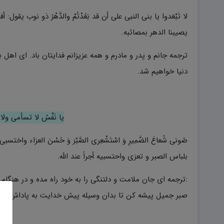
لا تَبْعَدوا یا بنی النبی على أن قد بَعُدْتُمْ والدَّهْرُ ذو نوب یق
یصیبنا الدهر بمصائبه.
ترجمه جانم و پدر و مادرم و همه عزیزانم فدایتان باد. ای اهل 
دنیا خواهیم شد.
یا نَفْسُ لا تسأمی ولا
صُونی شُعاعَ الضَّمِیرِ وَ اسْتَشْعِری الصَّبْرَ وَ حُسْنَ العزاء 
بلباس الصبر و تعزی واحتسبیه أجراً عند الله.
:ترجمه ای جان ملامت و دلتنگی را به خود راه مده و در هنگا
صبر جمیل پیشه کن تا بدان وسیله پیش خدایت به پاداش رس