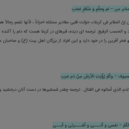
نابر من – لم وحِلْمٍ وَ مَنْظَرٍ عَجَبِ
 إنّ المقابر فی کربلاء، حوّلت قلبی مقادیر ممتلئه احزاناً ، لأنها تضم رجالاً هم
د و الحسب الرفیع. ترجمه ای دیده، قبرهای در کربلا هست که دلم را آکنده ا
 فخر آفرین را در خود دارد و این افراد از بزرگان اهل بیت (ع) و صاحبان م
 السیوف – وکُمْ رُؤْیَتِ الأرضُ مِنْ دَم سَربِ
دم الذی أسالوه فی القتال. :ترجمه چقدر شمشیرها در دست آنان درخشید و 
لَکُمُ – نفسی و أتــــی و أشــــرتی و أبـــی