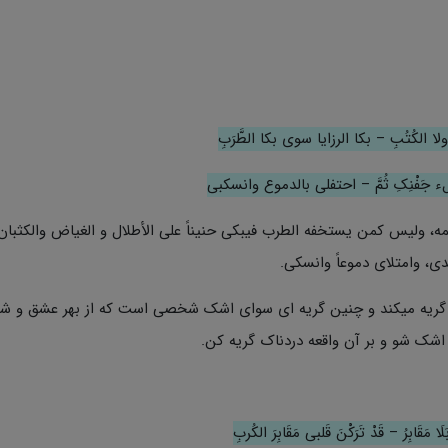
 ولا الکُتُبِ – بکا الرزایا سوى بکا الطَّرَبِ
َفْنِکِ ثُمَّ – احتفلی بالدموع وانسکبی
مه، ولیس کمن یستخفه الطرب فیبکی حنیناً على الأطلال و الغیاض والکثبا
ی، وامتلای دموعاً وانسکی.
گریه میکند و چنین گریه ای سوای اشک شخصی است که از بهر عشق و شو
 اشک شو و بر آن واقعه دردناک گریه کن.
َا مَقَابِرُ – قَدْ تَرَکْنَ قَلبی مَقَابِرَ الکُربِ