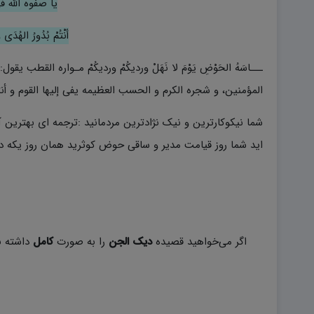
یا صفوه الله فی 
أنْتُمْ بُدُورُ الهُدَ
ـــاسَهُ الحَوْضِ یَوْمَ لا نَهَلْ وردیکُمْ وردیکُمْ مـواره القطب
المؤمنین، و شجره الکرم و الحسب العظیمه یفی إلیها القوم و أنت
شما نیکوکارترین و نیک نژادترین مردمانید :ترجمه ای بهترین آ
اید شما روز قیامت مدیر و ساقی حوض کوثرید همان روز یکه دش
اگر می‌خواهید قصیده
دیک الجن
را به صورت
کامل
داشته ب