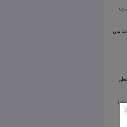
 لئلا
حنت های
تحلّی
دار و