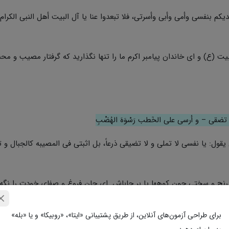
ول: أفدیکم بنفسی وأمی وأبی وأسرتی، فلا تبعدوا عنا یا آل البیت أهل النبی الکرام،
بیت (ع) و ای خاندان پیامبر اکرم ما را تنها نگذارید که گرفتار مصیب و م
 تضقی – و أرسی على الخَطب رَسْوَهَ الهُضْبِ
واختسبی یقول: یا نفسی لا تملی و لا تضیقی ذرعاً، بل اثبتی فی المصیبه کالجبال و 
م رنج و سختی چون کوهها پا بر جاباش. ای جان فروغ و صفای خودت را نگه 
ی.
برای طراحی آزمون‌های آنلاین، از طریق پشتیبانی «ایتا»، «روبیکا» و یا «بله»