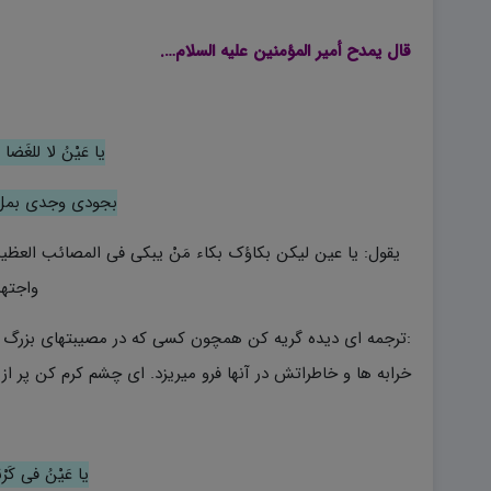
قال یمدح أمیر المؤمنین علیه السلام….
یا عَیْنُ لا للغَضا
بجودی وجدی بملء ج
یقول: یا عین لیکن بکاؤک بکاء مَنْ یبکى فی المصائب العظی
واجتهد
:ترجمه ای دیده گریه کن همچون کسی که در مصیبتهای بزرگ 
خرابه ها و خاطراتش در آنها فرو میریزد. ای چشم کرم کن پر از
یا عَیْنُ فی کَرْبَل