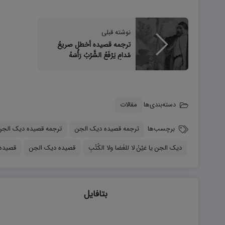
نوشته قبلی
ترجمه قصیده أخطل صریعُ
مُدامِ یَرْفَعُ الشَّرْبُ رَأْسَهُ
دسته‌بندی‌ها
مقالات
برچسب‌ها
ترجمه قصیده دیک الجن
ترجمه قصیده دیک الجن یا عَ
دیک الجن یا عَيْنُ لا للغَضا ولا الكُتُبِ
قصیده دیک الجن
قصیده 
بتافایل