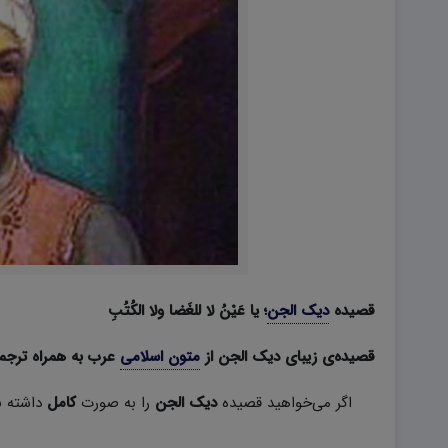
هویت اجتماعی W
تفکر و سواد رسانه ای D
تاریخ معاصر ایران W
آمادگی دفاعی ۱۰ D
آمادگی دفاعی دهم W
قصیده
دیک الجن
؛
یا عَیْنُ لا للغَضا ولا الکُتُبِ
قصیده‌ی زیبای
دیک الجن
از
متون اسلامی
عرب
به همراه ترجم
اگر می‌خواهید قصیده
دیک الجن
را به صورت
کامل
داشته ب