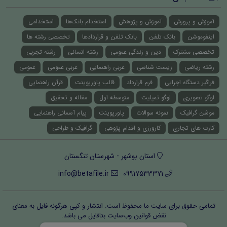
آموزش و پرورش
آموزش و پژوهش
استخدام بانک‌ها
استخدامی
اینفوموشن
بانک تلفن
بانک تلفن و قراردادها
تخصصی رشته ها
تخصصی مشترک
دین و زندگی عمومی
رشته انسانی
رشته تجربی
رشته ریاضی
زیست شناسی
عربی راهنمایی
عربی عمومی
عمومی
فراگیر دستگاه اجرایی
فرم قرارداد
قالب پاورپوینت
قرآن راهنمایی
لوگو تصویری
لوگو تمپلیت
متوسطه اول
مقاله و تحقیق
موشن گرافیک
نمونه سوالات
پاورپوینت
پیام آسمانی راهنمایی
کارت های تجاری
کارورزی و اقدام پژوهی
گرافیک و طراحی
استان بوشهر - شهرستان تنگستان
info@betafile.ir
09917533371
تمامی حقوق برای سایت ما محفوظ است. انتشار و کپی هرگونه فایل‌ به معنای
نقض قوانین وب‌سایت بتافایل می باشد.