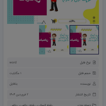
نوع فایل
word
حجم فایل
1 مگابایت
نویسنده
بتافایل
تاریخ انتشار
۲ فروردین ۱۴۰۴
دسته بندی
رشته انسانی
،
رشته ریاضی
،
ریاضی و آمار
،