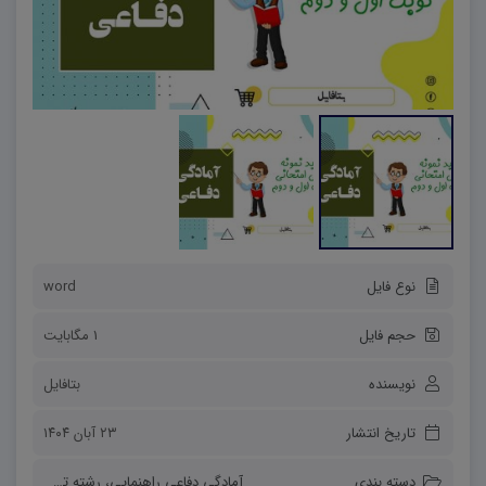
نوع فایل
word
حجم فایل
1 مگابایت
نویسنده
بتافایل
تاریخ انتشار
۲۳ آبان ۱۴۰۴
دسته بندی
آمادگی دفاعی راهنمایی
،
رشته تجربی
،
رشته